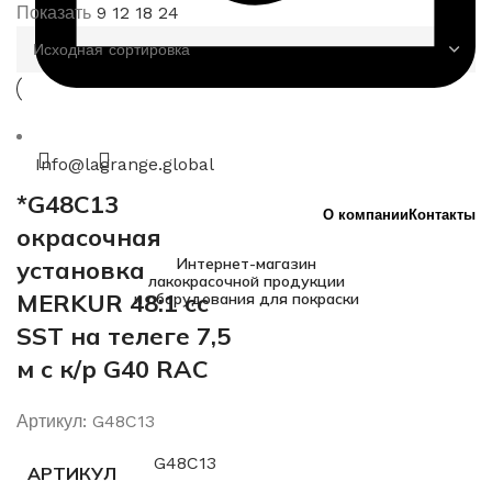
Показать
9
12
18
24
Info@lagrange.global
*G48C13
О компании
Контакты
окрасочная
Интернет-магазин
установка
лакокрасочной продукции
MERKUR 48:1 cc
и оборудования для покраски
SST на телеге 7,5
м с к/р G40 RAC
Артикул:
G48C13
G48C13
АРТИКУЛ