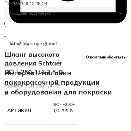
Показать
9
12
18
24
Info@lagrange.global
Шланг высокого
О компании
Контакты
давления Schtaer
SCH-250-1/4-7,5-B
Интернет-магазин
лакокрасочной продукции
Артикул:
SCH-250-1/4-7,5-
и оборудования для покраски
B
SCH-250-
АРТИКУЛ
1/4-7.5-B