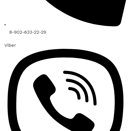
8-902-633-22-29
Viber