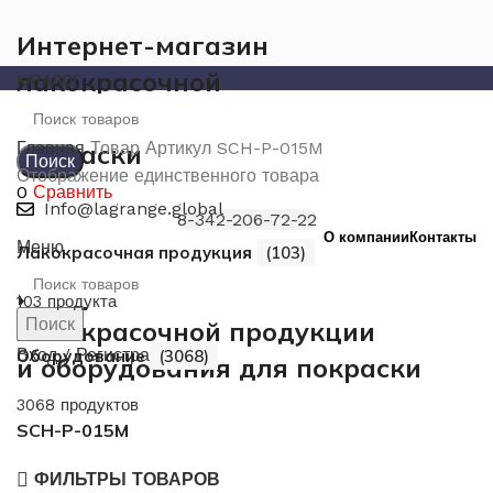
Интернет-магазин
лакокрасочной
КАТАЛОГ
продукции и оборудования для
покраски
Главная
Товар Артикул
SCH-P-015M
Поиск
Отображение единственного товара
0
Сравнить
Info@lagrange.global
8-342-206-72-22
О компании
Контакты
Меню
Лакокрасочная продукция
(103)
Интернет-магазин
103 продукта
Поиск
лакокрасочной продукции
Вход / Регистрация
Оборудование
(3068)
и оборудования для покраски
3068 продуктов
SCH-P-015M
ФИЛЬТРЫ ТОВАРОВ