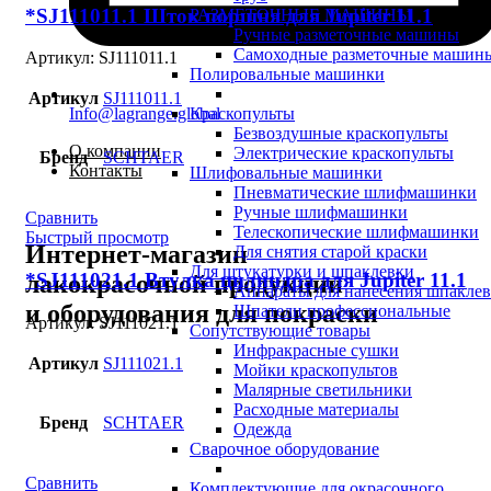
*SJ111011.1 Шток поршня для Jupiter 11.1
РАЗМЕТОЧНЫЕ МАШИНЫ
Ручные разметочные машины
Самоходные разметочные машин
Артикул:
SJ111011.1
Полировальные машинки
Артикул
SJ111011.1
Info@lagrange.global
Краскопульты
Безвоздушные краскопульты
О компании
Электрические краскопульты
Бренд
SCHTAER
Контакты
Шлифовальные машинки
Пневматические шлифмашинки
Ручные шлифмашинки
Сравнить
Телескопические шлифмашинки
Быстрый просмотр
Интернет-магазин
Для снятия старой краски
Для штукатурки и шпаклевки
*SJ111021.1 Втулка цилиндра для Jupiter 11.1
лакокрасочной продукции
Аппараты для нанесения шпакле
и оборудования для покраски
Шпатели профессиональные
Артикул:
SJ111021.1
Сопутствующие товары
Инфракрасные сушки
Артикул
SJ111021.1
Мойки краскопультов
Малярные светильники
Расходные материалы
Бренд
SCHTAER
Одежда
Сварочное оборудование
Сравнить
Комплектующие для окрасочного