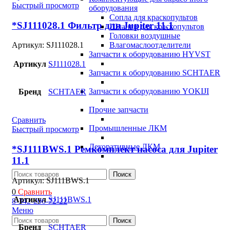
Быстрый просмотр
оборудования
Сопла для краскопультов
*SJ111028.1 Фильтр для Jupiter 11.1
Шланги для краскопультов
Головки воздушные
Влагомаслоотделители
Артикул:
SJ111028.1
Запчасти к оборудованию HYVST
Артикул
SJ111028.1
Запчасти к оборудованию SCHTAER
Запчасти к оборудованию YOKIJI
Бренд
SCHTAER
Прочие запчасти
Сравнить
Промышленные ЛКМ
Быстрый просмотр
Декоративные ЛКМ
*SJ111BWS.1 Ремкомплект насоса для Jupiter
11.1
Поиск
Артикул:
SJ111BWS.1
0
Сравнить
Артикул
SJ111BWS.1
8-342-206-72-22
Меню
Поиск
Бренд
SCHTAER