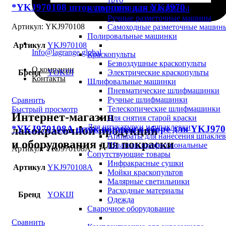
*YKJ970108 шток поршня для YKJ970
РАЗМЕТОЧНЫЕ МАШИНЫ
Ручные разметочные машины
Артикул:
YKJ970108
Самоходные разметочные машин
Полировальные машинки
Артикул
YKJ970108
Info@lagrange.global
Краскопульты
Безвоздушные краскопульты
О компании
Электрические краскопульты
Бренд
YOKIJI
Контакты
Шлифовальные машинки
Пневматические шлифмашинки
Ручные шлифмашинки
Сравнить
Телескопические шлифмашинки
Быстрый просмотр
Интернет-магазин
Для снятия старой краски
Для штукатурки и шпаклевки
*YKJ970108A шток поршня в сборе для YKJ970
лакокрасочной продукции
Аппараты для нанесения шпакле
и оборудования для покраски
Шпатели профессиональные
Артикул:
YKJ970108A
Сопутствующие товары
Инфракрасные сушки
Артикул
YKJ970108A
Мойки краскопультов
Малярные светильники
Расходные материалы
Бренд
YOKIJI
Одежда
Сварочное оборудование
Сравнить