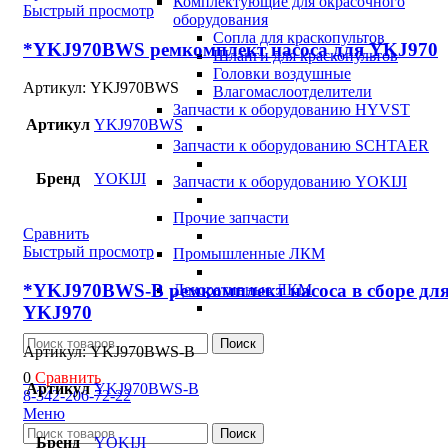
Комплектующие для окрасочного
Быстрый просмотр
оборудования
Сопла для краскопультов
*YKJ970BWS ремкомплект насоса для YKJ970
Шланги для краскопультов
Головки воздушные
Артикул:
YKJ970BWS
Влагомаслоотделители
Запчасти к оборудованию HYVST
Артикул
YKJ970BWS
Запчасти к оборудованию SCHTAER
Бренд
YOKIJI
Запчасти к оборудованию YOKIJI
Прочие запчасти
Сравнить
Быстрый просмотр
Промышленные ЛКМ
*YKJ970BWS-B ремкомплект насоса в сборе дл
Декоративные ЛКМ
YKJ970
Поиск
Артикул:
YKJ970BWS-B
0
Сравнить
Артикул
YKJ970BWS-B
8-342-206-72-22
Меню
Поиск
Бренд
YOKIJI