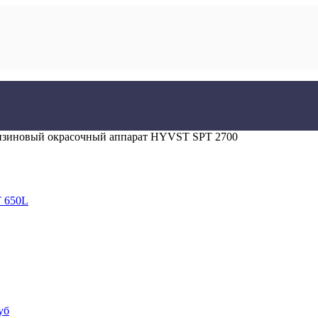
нзиновый окрасочный аппарат HYVST SPT 2700
T 650L
уб