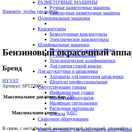
РАЗМЕТОЧНЫЕ МАШИНЫ
Ручные разметочные машины
Нажмите, чтобы увеличить
Самоходные разметочные машины
Полировальные машинки
Краскопульты
Безвоздушные краскопульты
Электрические краскопульты
Шлифовальные машинки
Бензиновый окрасочный аппа
Пневматические шлифмашинки
Ручные шлифмашинки
Телескопические шлифмашинки
Для снятия старой краски
Бренд
Для штукатурки и шпаклевки
Аппараты для нанесения шпаклевки
HYVST
Шпатели профессиональные
Артикул:
SPT2700G
Сопутствующие товары
Инфракрасные сушки
Максимальное давление, бар
230
Мойки краскопультов
Малярные светильники
Расходные материалы
Максимальное сопло
0.027
Одежда
Сварочное оборудование
В связи, с нестабильной экономической ситуацией, уточняйте с
Комплектующие для окрасочного оборудован