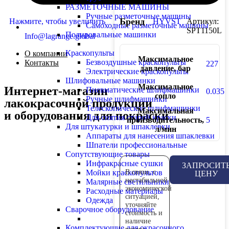
РАЗМЕТОЧНЫЕ МАШИНЫ
Ручные разметочные машины
Бренд
Нажмите, чтобы увеличить
HYVST
Артикул:
Самоходные разметочные машины
SPT1150L
Полировальные машинки
Info@lagrange.global
Краскопульты
О компании
Максимальное
Безвоздушные краскопульты
Контакты
227
давление, бар
Электрические краскопульты
Шлифовальные машинки
Максимальное
Интернет-магазин
Пневматические шлифмашинки
0.035
сопло
Ручные шлифмашинки
лакокрасочной продукции
Телескопические шлифмашинки
Максимальная
и оборудования для покраски
Для снятия старой краски
производительность,
5
Для штукатурки и шпаклевки
л/мин
Аппараты для нанесения шпаклевки
Шпатели профессиональные
Сопутствующие товары
Инфракрасные сушки
ЗАПРОСИТ
Мойки краскопультов
В связи, с
ЦЕНУ
нестабильной
Малярные светильники
экономической
Расходные материалы
ситуацией,
Одежда
уточняйте
Сварочное оборудование
стоимость и
наличие
Комплектующие для окрасочного