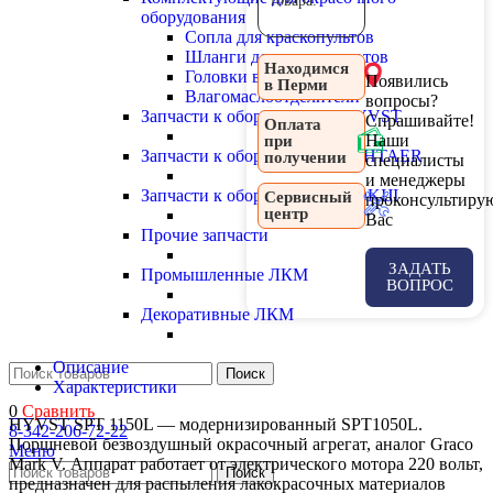
товара.
оборудования
Сопла для краскопультов
Шланги для краскопультов
Находимся
Головки воздушные
Появились
в Перми
Влагомаслоотделители
вопросы?
Запчасти к оборудованию HYVST
Спрашивайте!
Оплата
Наши
при
Запчасти к оборудованию SCHTAER
получении
специалисты
и менеджеры
Запчасти к оборудованию YOKIJI
Сервисный
проконсультиру
центр
Вас
Прочие запчасти
ЗАДАТЬ
Промышленные ЛКМ
ВОПРОС
Декоративные ЛКМ
Описание
Поиск
Характеристики
0
Сравнить
HYVST SPT 1150L — модернизированный SPT1050L.
8-342-206-72-22
Поршневой безвоздушный окрасочный агрегат, аналог Graco
Меню
Mark V. Аппарат работает от электрического мотора 220 вольт,
Поиск
предназначен для распыления лакокрасочных материалов