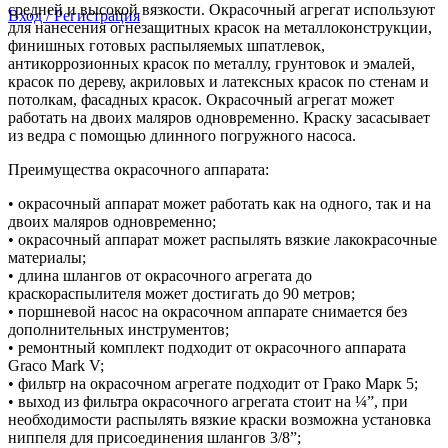
средней и высокой вязкости. Окрасочный агрегат используют
Вход / Регистрация
для нанесения огнезащитных красок на металлоконструкции,
финишных готовых распыляемых шпатлевок,
антикоррозионных красок по металлу, грунтовок и эмалей,
красок по дереву, акриловых и латексных красок по стенам и
потолкам, фасадных красок. Окрасочный агрегат может
работать на двоих маляров одновременно. Краску засасывает
из ведра с помощью длинного погружного насоса.
Преимущества окрасочного аппарата:
• окрасочный аппарат может работать как на одного, так и на
двоих маляров одновременно;
• окрасочный аппарат может распылять вязкие лакокрасочные
материалы;
• длина шлангов от окрасочного агрегата до
краскораспылителя может достигать до 90 метров;
• поршневой насос на окрасочном аппарате снимается без
дополнительных инструментов;
• ремонтный комплект подходит от окрасочного аппарата
Graco Mark V;
• фильтр на окрасочном агрегате подходит от Грако Марк 5;
• выход из фильтра окрасочного агрегата стоит на ¼”, при
необходимости распылять вязкие краски возможна установка
ниппеля для присоединения шлангов 3/8”;