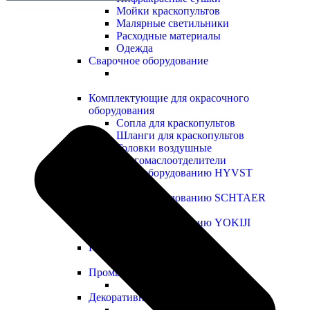
Мойки краскопультов
Малярные светильники
Расходные материалы
Одежда
Сварочное оборудование
Комплектующие для окрасочного
оборудования
Сопла для краскопультов
Шланги для краскопультов
Головки воздушные
Влагомаслоотделители
Запчасти к оборудованию HYVST
Запчасти к оборудованию SCHTAER
Запчасти к оборудованию YOKIJI
Прочие запчасти
Промышленные ЛКМ
Декоративные ЛКМ