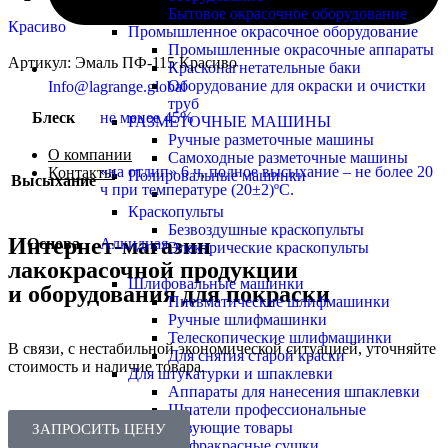
Бытовое окрасочное оборудование
Красиво
Промышленное окрасочное оборудование
Промышленные окрасочные аппараты
Артикул:
Эмаль ПФ-115 Красиво
Красконагнетательные баки
Оборудование для окраски и очистки
Info@lagrange.global
труб
Блеск
не менее 45%
РАЗМЕТОЧНЫЕ МАШИНЫ
Ручные разметочные машины
О компании
Самоходные разметочные машины
«на отлип» 6 ч
,
полное высыхание – не более 20
Контакты
Полировальные машинки
Высыхание
ч при температуре (20±2)ºС.
Краскопульты
Безвоздушные краскопульты
Интернет-магазин
Основа
Алкидная
Электрические краскопульты
лакокрасочной продукции
Шлифовальные машинки
и оборудования для покраски
Пневматические шлифмашинки
Ручные шлифмашинки
Телескопические шлифмашинки
В связи, с нестабильной экономической ситуацией, уточняйте
Для снятия старой краски
стоимость и наличие товара.
Для штукатурки и шпаклевки
Аппараты для нанесения шпаклевки
Шпатели профессиональные
Сопутствующие товары
ЗАПРОСИТЬ ЦЕНУ
Инфракрасные сушки