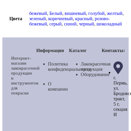
бежевый
,
Белый
,
вишневый
,
голубой
,
желтый
,
Цвета
зеленый
,
коричневый
,
красный
,
розово-
бежевый
,
серый
,
синий
,
черный
,
шоколадный
Информация
Каталог
Контакты:
Интернет-
магазин
Политика
Лакокрасочная
лакокрасочной
конфиденциальности
продукция
продукции
Оборудование
г.
и
Пермь,
инструментов
О
ул.
для
компании
покраски
Бродовс
тракт,
5 г,
секция
И