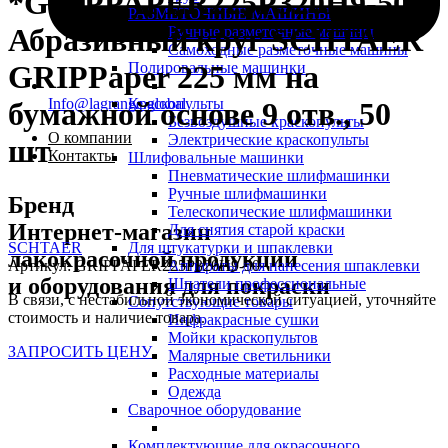
*GRIPPAPER225P320H9-50
РАЗМЕТОЧНЫЕ МАШИНЫ
Абразивный круг SCHTAER
Ручные разметочные машины
Самоходные разметочные машины
Полировальные машинки
GRIPPaper 225 мм на
Info@lagrange.global
Краскопульты
бумажной основе 9 отв., 50
Безвоздушные краскопульты
О компании
Электрические краскопульты
шт
Контакты
Шлифовальные машинки
Пневматические шлифмашинки
Ручные шлифмашинки
Бренд
Телескопические шлифмашинки
Интернет-магазин
Для снятия старой краски
SCHTAER
Для штукатурки и шпаклевки
лакокрасочной продукции
Артикул:
GRIPPAPER225P320H9-50
Аппараты для нанесения шпаклевки
и оборудования для покраски
Шпатели профессиональные
В связи, с нестабильной экономической ситуацией, уточняйте
Сопутствующие товары
стоимость и наличие товара.
Инфракрасные сушки
Мойки краскопультов
ЗАПРОСИТЬ ЦЕНУ
Малярные светильники
Расходные материалы
Одежда
Сварочное оборудование
Комплектующие для окрасочного