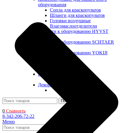
оборудования
Сопла для краскопультов
Шланги для краскопультов
Головки воздушные
Влагомаслоотделители
Запчасти к оборудованию HYVST
Запчасти к оборудованию SCHTAER
Запчасти к оборудованию YOKIJI
Прочие запчасти
Промышленные ЛКМ
Декоративные ЛКМ
Поиск
0
Сравнить
8-342-206-72-22
Меню
Поиск