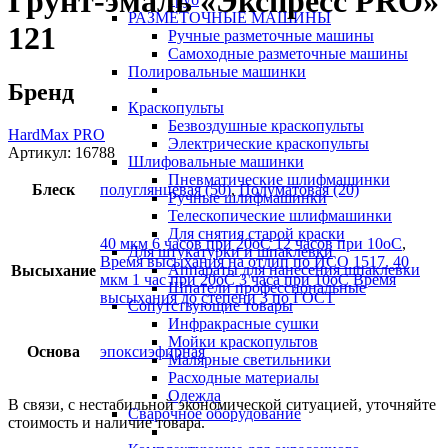
Грунт-эмаль «Экспресс PRO»
РАЗМЕТОЧНЫЕ МАШИНЫ
121
Ручные разметочные машины
Самоходные разметочные машины
Полировальные машинки
Бренд
Краскопульты
Безвоздушные краскопульты
HardMax PRO
Электрические краскопульты
Артикул:
16788
Шлифовальные машинки
Пневматические шлифмашинки
Блеск
полуглянцевая (50)
,
Полуматовая (20)
Ручные шлифмашинки
Телескопические шлифмашинки
Для снятия старой краски
40 мкм 6 часов при 20оС 12 часов при 10оС
,
Для штукатурки и шпаклевки
Время высыхания на отлип по ИСО 1517. 40
Аппараты для нанесения шпаклевки
Высыхание
мкм 1 час при 20оС 3 часа при 10оС Время
Шпатели профессиональные
высыхания до степени 3 по ГОСТ
Сопутствующие товары
Инфракрасные сушки
Мойки краскопультов
Основа
эпоксиэфирная
Малярные светильники
Расходные материалы
Одежда
В связи, с нестабильной экономической ситуацией, уточняйте
Сварочное оборудование
стоимость и наличие товара.