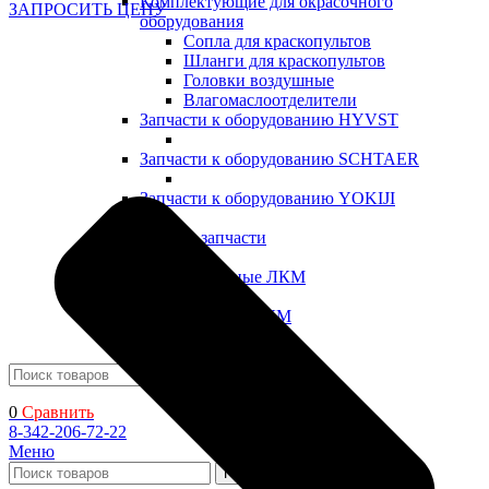
Комплектующие для окрасочного
ЗАПРОСИТЬ ЦЕНУ
оборудования
Сопла для краскопультов
Шланги для краскопультов
Головки воздушные
Влагомаслоотделители
Запчасти к оборудованию HYVST
Запчасти к оборудованию SCHTAER
Запчасти к оборудованию YOKIJI
Прочие запчасти
Промышленные ЛКМ
Декоративные ЛКМ
Поиск
0
Сравнить
8-342-206-72-22
Меню
Поиск