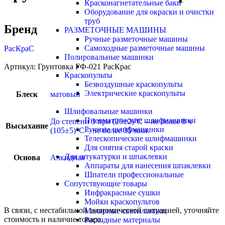
Красконагнетательные баки
Оборудование для окраски и очистки
труб
Бренд
РАЗМЕТОЧНЫЕ МАШИНЫ
Ручные разметочные машины
Самоходные разметочные машины
РасКраС
Полировальные машинки
Артикул:
Грунтовка ГФ-021 РасКрас
Краскопульты
Безвоздушные краскопульты
Электрические краскопульты
Блеск
матовый
Шлифовальные машинки
Пневматические шлифмашинки
До степени 3 при (20±2)°С – не более 8 ч
Высыхание
Ручные шлифмашинки
(105±5)°С – не более 35 мин.
Телескопические шлифмашинки
Для снятия старой краски
Для штукатурки и шпаклевки
Основа
Алкидная
Аппараты для нанесения шпаклевки
Шпатели профессиональные
Сопутствующие товары
Инфракрасные сушки
Мойки краскопультов
В связи, с нестабильной экономической ситуацией, уточняйте
Малярные светильники
стоимость и наличие товара.
Расходные материалы