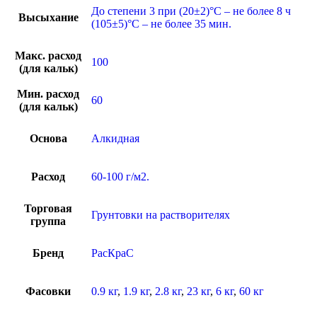
До степени 3 при (20±2)°С – не более 8 ч
Высыхание
(105±5)°С – не более 35 мин.
Макс. расход
100
(для кальк)
Мин. расход
60
(для кальк)
Основа
Алкидная
Расход
60-100 г/м2.
Торговая
Грунтовки на растворителях
группа
Бренд
РасКраС
Фасовки
0.9 кг
,
1.9 кг
,
2.8 кг
,
23 кг
,
6 кг
,
60 кг