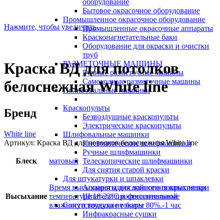
оборудование
Бытовое окрасочное оборудование
Промышленное окрасочное оборудование
Нажмите, чтобы увеличить
Промышленные окрасочные аппараты
Красконагнетательные баки
Оборудование для окраски и очистки
труб
РАЗМЕТОЧНЫЕ МАШИНЫ
Краска ВД для потолков
Ручные разметочные машины
Самоходные разметочные машины
белоснежная White line
Полировальные машинки
Краскопульты
Бренд
Безвоздушные краскопульты
Электрические краскопульты
White line
Шлифовальные машинки
Артикул:
Краска ВД для потолков белоснежная White line
Пневматические шлифмашинки
Ручные шлифмашинки
Блеск
матовый
Телескопические шлифмашинки
Для снятия старой краски
Для штукатурки и шпаклевки
Время высыхания однослойного покрытия при
Аппараты для нанесения шпаклевки
Высыхание
температуре 18-22ºС и относительной
Шпатели профессиональные
влажности воздуха не более 80%.-1 час
Сопутствующие товары
Инфракрасные сушки