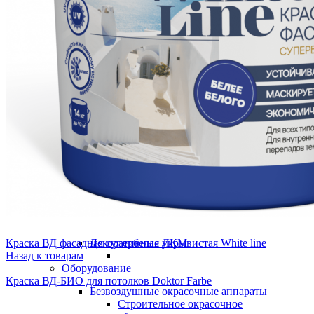
Промышленные ЛКМ
Info@lagrange.global
О компании
Контакты
Интернет-магазин
лакокрасочной продукции
и оборудования для покраски
Краска ВД фасадная супербелая укрывистая White line
Декоративные ЛКМ
Назад к товарам
Оборудование
Краска ВД-БИО для потолков Doktor Farbe
Безвоздушные окрасочные аппараты
Строительное окрасочное