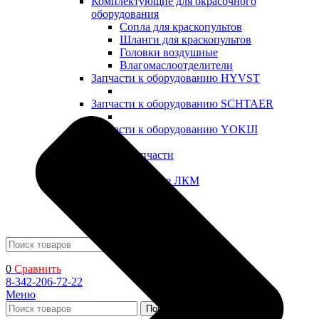
Комплектующие для окрасочного
оборудования
Сопла для краскопультов
Шланги для краскопультов
Головки воздушные
Влагомаслоотделители
Запчасти к оборудованию HYVST
Запчасти к оборудованию SCHTAER
Запчасти к оборудованию YOKIJI
Прочие запчасти
Промышленные ЛКМ
Декоративные ЛКМ
Поиск
0
Сравнить
8-342-206-72-22
Меню
Поиск