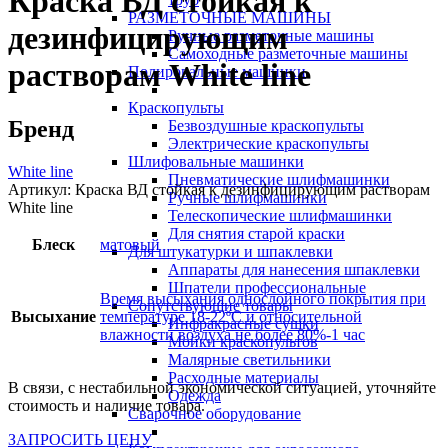
Краска ВД стойкая к
РАЗМЕТОЧНЫЕ МАШИНЫ
дезинфицирующим
Ручные разметочные машины
Самоходные разметочные машины
растворам White line
Полировальные машинки
Краскопульты
Бренд
Безвоздушные краскопульты
Электрические краскопульты
Шлифовальные машинки
White line
Пневматические шлифмашинки
Артикул:
Краска ВД стойкая к дезинфицирующим растворам
Ручные шлифмашинки
White line
Телескопические шлифмашинки
Для снятия старой краски
Блеск
матовый
Для штукатурки и шпаклевки
Аппараты для нанесения шпаклевки
Шпатели профессиональные
Время высыхания однослойного покрытия при
Сопутствующие товары
Высыхание
температуре 18-22ºС и относительной
Инфракрасные сушки
влажности воздуха не более 80%-1 час
Мойки краскопультов
Малярные светильники
Расходные материалы
В связи, с нестабильной экономической ситуацией, уточняйте
Одежда
стоимость и наличие товара.
Сварочное оборудование
ЗАПРОСИТЬ ЦЕНУ