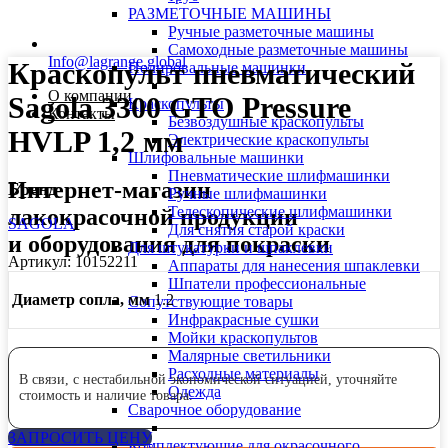
РАЗМЕТОЧНЫЕ МАШИНЫ
Ручные разметочные машины
Самоходные разметочные машины
Info@lagrange.global
Краскопульт пневматический
Полировальные машинки
О компании
Sagola 3300 GTO Pressure
Краскопульты
Контакты
Безвоздушные краскопульты
HVLP 1,2 мм
Электрические краскопульты
Шлифовальные машинки
Пневматические шлифмашинки
Интернет-магазин
Бренд
Ручные шлифмашинки
Телескопические шлифмашинки
лакокрасочной продукции
SAGOLA
Для снятия старой краски
и оборудования для покраски
Для штукатурки и шпаклевки
Артикул:
10152211
Аппараты для нанесения шпаклевки
Шпатели профессиональные
Диаметр сопла, мм
1.2
Сопутствующие товары
Инфракрасные сушки
Мойки краскопультов
Малярные светильники
Расходные материалы
В связи, с нестабильной экономической ситуацией, уточняйте
Одежда
стоимость и наличие товара.
Сварочное оборудование
ЗАПРОСИТЬ ЦЕНУ
Комплектующие для окрасочного