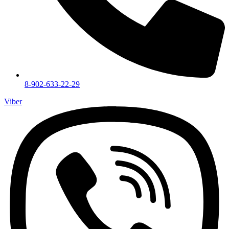
8-902-633-22-29
Viber