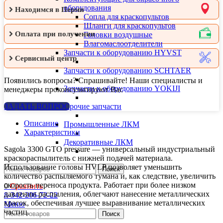
оборудования
Находимся в Перми
Сопла для краскопультов
Шланги для краскопультов
Оплата при получении
Головки воздушные
Влагомаслоотделители
Запчасти к оборудованию HYVST
Сервисный центр
Запчасти к оборудованию SCHTAER
Появились вопросы? Спрашивайте! Наши специалисты и
Запчасти к оборудованию YOKIJI
менеджеры проконсультируют Вас
Прочие запчасти
ЗАДАТЬ ВОПРОС
Описание
Промышленные ЛКМ
Характеристики
Декоративные ЛКМ
Sagola 3300 GTO pressure — универсальный индустриальный
краскораспылитель с нижней подачей материала.
Использование головы HVLP позволяет уменьшить
Поиск
количество распыляемого тумана и, как следствие, увеличить
скорость переноса продукта. Работает при более низком
0
Сравнить
давлении распыления, облегчают нанесение металлических
8-342-206-72-22
красок, обеспечивая лучшее выравнивание металлических
Меню
частиц.
Поиск