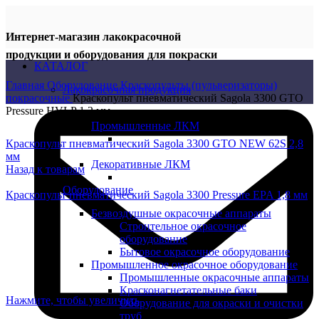
Интернет-магазин лакокрасочной
продукции и оборудования для покраски
КАТАЛОГ
Главная
Оборудование
Краскопульты (пульверизаторы)
Лакокрасочная продукция
покрасочные
Краскопульт пневматический Sagola 3300 GTO
Pressure HVLP 1,2 мм
Промышленные ЛКМ
Краскопульт пневматический Sagola 3300 GTO NEW 62S 2,8
мм
Декоративные ЛКМ
Назад к товарам
Оборудование
Краскопульт пневматический Sagola 3300 Pressure EPA 1,8 мм
Безвоздушные окрасочные аппараты
Строительное окрасочное
оборудование
Бытовое окрасочное оборудование
Промышленное окрасочное оборудование
Промышленные окрасочные аппараты
Красконагнетательные баки
Нажмите, чтобы увеличить
Оборудование для окраски и очистки
труб