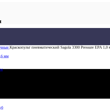
и
сочные
Краскопульт пневматический Sagola 3300 Pressure EPA 1,0
,6 мм
мм
уб