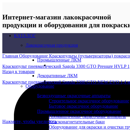
Интернет-магазин лакокрасочной
продукции и оборудования для покраск
КАТАЛОГ
Лакокрасочная продукция
Главная
Оборудование
Краскопульты (пульверизаторы) покра
Промышленные ЛКМ
Краскопульт пневматический Sagola 3300 GTO Pressure HVLP 1
Назад к товарам
Декоративные ЛКМ
Краскопульт пневматический Sagola 3300 GTO NEW EVO 1,4 
Оборудование
Безвоздушные окрасочные аппараты
Строительное окрасочное оборудование
Бытовое окрасочное оборудование
Промышленное окрасочное оборудование
Промышленные окрасочные аппараты
Нажмите, чтобы увеличить
Красконагнетательные баки
Оборудование для окраски и очистки тр