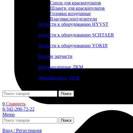
Сопла для краскопультов
Шланги для краскопультов
Головки воздушные
Влагомаслоотделители
Запчасти к оборудованию HYVST
Запчасти к оборудованию SCHTAER
Запчасти к оборудованию YOKIJI
Прочие запчасти
Промышленные ЛКМ
Декоративные ЛКМ
Поиск
0
Сравнить
8-342-206-72-22
Меню
Поиск
Вход / Регистрация