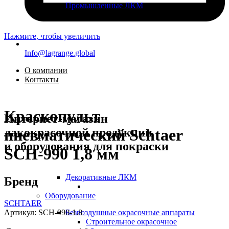
Промышленные ЛКМ
Нажмите, чтобы увеличить
Info@lagrange.global
О компании
Контакты
Краскопульт
Интернет-магазин
лакокрасочной продукции
пневматический Schtaer
и оборудования для покраски
SCH-990 1,8 мм
Декоративные ЛКМ
Бренд
Оборудование
SCHTAER
Артикул:
SCH-990-1.8
Безвоздушные окрасочные аппараты
Строительное окрасочное