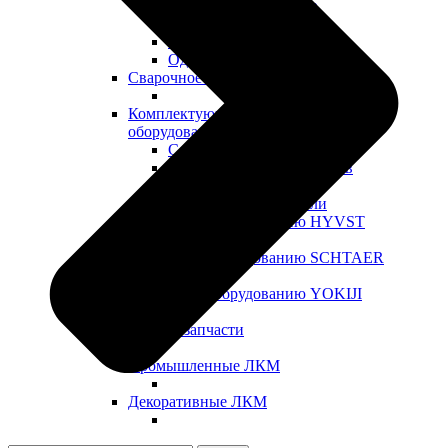
Мойки краскопультов
Малярные светильники
Расходные материалы
Одежда
Сварочное оборудование
Комплектующие для окрасочного
оборудования
Сопла для краскопультов
Шланги для краскопультов
Головки воздушные
Влагомаслоотделители
Запчасти к оборудованию HYVST
Запчасти к оборудованию SCHTAER
Запчасти к оборудованию YOKIJI
Прочие запчасти
Промышленные ЛКМ
Декоративные ЛКМ