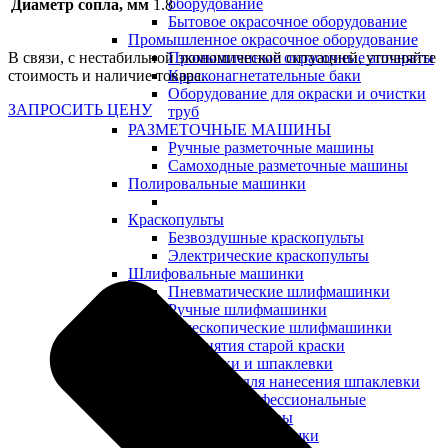
оборудование
Диаметр сопла, мм
1.8
Бытовое окрасочное оборудование
Промышленное окрасочное оборудование
В связи, с нестабильной экономической ситуацией, уточняйте
Промышленные окрасочные аппараты
стоимость и наличие товара.
Красконагнетательные баки
Оборудование для окраски и очистки
ЗАПРОСИТЬ ЦЕНУ
труб
РАЗМЕТОЧНЫЕ МАШИНЫ
Ручные разметочные машины
Самоходные разметочные машины
Полировальные машинки
Краскопульты
Безвоздушные краскопульты
Электрические краскопульты
Шлифовальные машинки
Пневматические шлифмашинки
Ручные шлифмашинки
Телескопические шлифмашинки
Для снятия старой краски
Для штукатурки и шпаклевки
Аппараты для нанесения шпаклевки
Шпатели профессиональные
Сопутствующие товары
Инфракрасные сушки