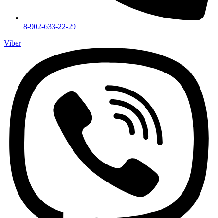
8-902-633-22-29
Viber