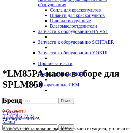
оборудования
Сопла для краскопультов
Шланги для краскопультов
Головки воздушные
Влагомаслоотделители
Запчасти к оборудованию HYVST
Запчасти к оборудованию SCHTAER
Запчасти к оборудованию YOKIJI
Прочие запчасти
*LM85PA насос в сборе для
Промышленные ЛКМ
SPLM850
Декоративные ЛКМ
Бренд
Поиск
0
Сравнить
HYVST
8-342-206-72-22
Артикул:
LM85PA
Меню
Поиск
В связи, с нестабильной экономической ситуацией, уточняйте