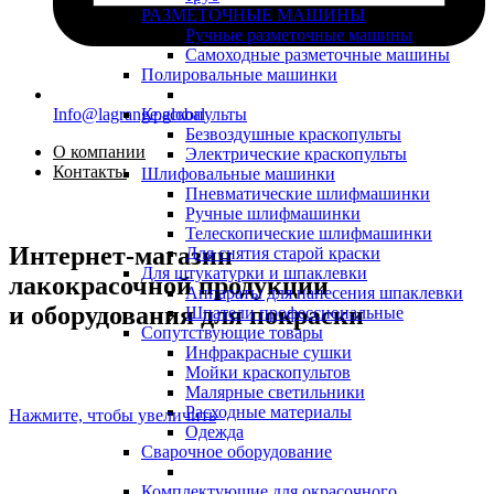
РАЗМЕТОЧНЫЕ МАШИНЫ
Ручные разметочные машины
Самоходные разметочные машины
Полировальные машинки
Info@lagrange.global
Краскопульты
Безвоздушные краскопульты
О компании
Электрические краскопульты
Контакты
Шлифовальные машинки
Пневматические шлифмашинки
Ручные шлифмашинки
Телескопические шлифмашинки
Интернет-магазин
Для снятия старой краски
Для штукатурки и шпаклевки
лакокрасочной продукции
Аппараты для нанесения шпаклевки
и оборудования для покраски
Шпатели профессиональные
Сопутствующие товары
Инфракрасные сушки
Мойки краскопультов
Малярные светильники
Расходные материалы
Нажмите, чтобы увеличить
Одежда
Сварочное оборудование
Комплектующие для окрасочного