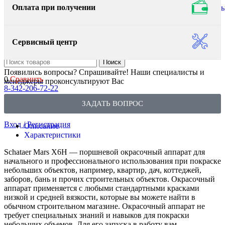
Оплата при получении
Краскопульты
оборудование
Декоративн
Безвоздушные
ЛКМ
краскопульты
Электрические
Сервисный центр
краскопульты
Поиск
Появились вопросы? Спрашивайте! Наши специалисты и
0
Сравнить
менеджеры проконсультируют Вас
8-342-206-72-22
Меню
ЗАДАТЬ ВОПРОС
Поиск
Вход / Регистрация
Описание
Характеристики
Schataer Mars X6H — поршневой окрасочный аппарат для
начального и профессионального использования при покраске
небольших объектов, например, квартир, дач, коттеджей,
заборов, бань и прочих строительных объектов. Окрасочный
аппарат применяется с любыми стандартными красками
низкой и средней вязкости, которые вы можете найти в
обычном строительном магазине. Окрасочный аппарат не
требует специальных знаний и навыков для покраски
небольших объемов. Для его запуска в работу вам