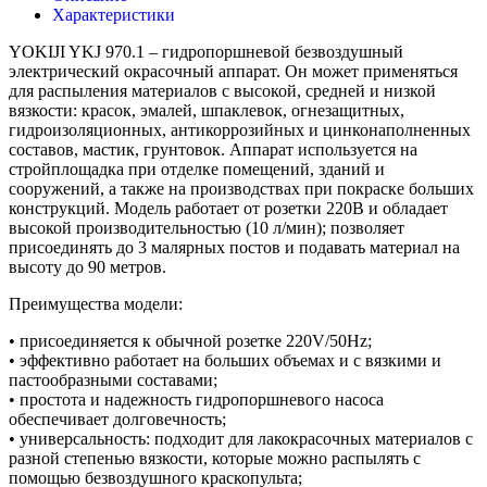
Характеристики
YOKIJI YKJ 970.1 – гидропоршневой безвоздушный
электрический окрасочный аппарат. Он может применяться
для распыления материалов с высокой, средней и низкой
вязкости: красок, эмалей, шпаклевок, огнезащитных,
гидроизоляционных, антикоррозийных и цинконаполненных
составов, мастик, грунтовок. Аппарат используется на
стройплощадка при отделке помещений, зданий и
сооружений, а также на производствах при покраске больших
конструкций. Модель работает от розетки 220B и обладает
высокой производительностью (10 л/мин); позволяет
присоединять до 3 малярных постов и подавать материал на
высоту до 90 метров.
Преимущества модели:
• присоединяется к обычной розетке 220V/50Hz;
• эффективно работает на больших объемах и с вязкими и
пастообразными составами;
• простота и надежность гидропоршневого насоса
обеспечивает долговечность;
• универсальность: подходит для лакокрасочных материалов с
разной степенью вязкости, которые можно распылять с
помощью безвоздушного краскопульта;