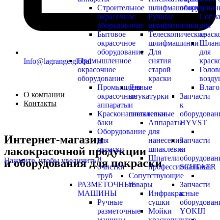
Строительное
шлифмашинки
оборудован
окрасочное
Ручные
Сопл
оборудование
шлифмашинки
для
Бытовое
Телескопические
краск
окрасочное
шлифмашинки
Шлан
оборудование
Для
для
Промышленное
снятия
краск
Info@lagrange.global
окрасочное
старой
Голов
оборудование
краски
возд
Промышленные
Для
Влаго
О компании
окрасочные
штукатурки
Запчасти
Контакты
аппараты
и
к
Красконагнетательные
шпаклевки
оборудова
баки
Аппараты
HYVST
Оборудование
для
Интернет-магазин
для
нанесения
Запчасти
лакокрасочной продукции
окраски
шпаклевки
к
и
Шпатели
оборудова
Нажмите, чтобы увеличить
и оборудования для покраски
очистки
профессиональные
SCHTAER
труб
Сопутствующие
РАЗМЕТОЧНЫЕ
товары
Запчасти
МАШИНЫ
Инфракрасные
к
Ручные
сушки
оборудова
разметочные
Мойки
YOKIJI
машины
краскопультов