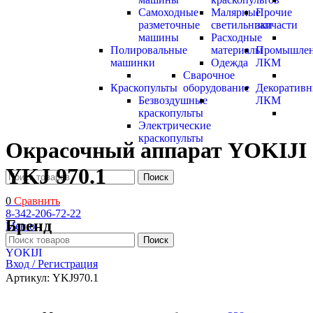
Самоходные
Малярные
Прочие
разметочные
светильники
запчасти
машины
Расходные
Полировальные
материалы
Промышле
машинки
Одежда
ЛКМ
Сварочное
Краскопульты
оборудование
Декоратив
Безвоздушные
ЛКМ
краскопульты
Электрические
краскопульты
Окрасочный аппарат YOKIJI
YKJ 970.1
Поиск
0
Сравнить
8-342-206-72-22
Бренд
Меню
Поиск
YOKIJI
Вход / Регистрация
Артикул:
YKJ970.1