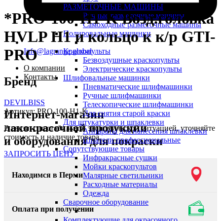
РАЗМЕТОЧНЫЕ МАШИНЫ
*PRO-100-H1-K Возд.головка
Ручные разметочные машины
Самоходные разметочные машины
HVLP H1 и кольцо к к/р GTI-
Полировальные машинки
PRO
Info@lagrange.global
Краскопульты
Безвоздушные краскопульты
О компании
Электрические краскопульты
Контакты
Шлифовальные машинки
Бренд
Пневматические шлифмашинки
Ручные шлифмашинки
DEVILBISS
Телескопические шлифмашинки
Артикул:
PRO-100-H1-K
Интернет-магазин
Для снятия старой краски
Для штукатурки и шпаклевки
лакокрасочной продукции
В связи, с нестабильной экономической ситуацией, уточняйте
Аппараты для нанесения шпаклевки
стоимость и наличие товара.
и оборудования для покраски
Шпатели профессиональные
Сопутствующие товары
ЗАПРОСИТЬ ЦЕНУ
Инфракрасные сушки
Мойки краскопультов
Находимся в Перми
Малярные светильники
Расходные материалы
Одежда
Сварочное оборудование
Оплата при получении
Комплектующие для окрасочного