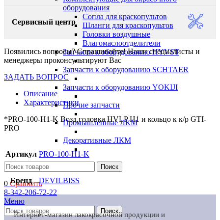
оборудования
Сопла для краскопультов
Сервисный центр
Шланги для краскопультов
Головки воздушные
Влагомаслоотделители
Появились вопросы? Спрашивайте! Наши специалисты и
Запчасти к оборудованию HYVST
менеджеры проконсультируют Вас
Запчасти к оборудованию SCHTAER
ЗАДАТЬ ВОПРОС
Запчасти к оборудованию YOKIJI
Описание
Характеристики
Прочие запчасти
*PRO-100-H1-K Возд.головка HVLP H1 и кольцо к к/р GTI-
Промышленные ЛКМ
PRO
Декоративные ЛКМ
Артикул
PRO-100-H1-K
Поиск
Бренд
DEVILBISS
0
Сравнить
8-342-206-72-22
Меню
Поиск
Интернет-магазин лакокрасочной продукции и