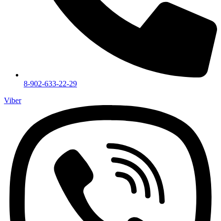
8-902-633-22-29
Viber