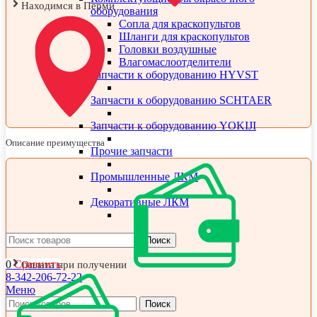
Находимся в Перми
оборудования
Сопла для краскопультов
Шланги для краскопультов
Головки воздушные
Влагомаслоотделители
Запчасти к оборудованию HYVST
Запчасти к оборудованию SCHTAER
Запчасти к оборудованию YOKIJI
Описание преимущества
Прочие запчасти
Промышленные ЛКМ
Декоративные ЛКМ
Поиск
0
Сравнить
Оплата при получении
8-342-206-72-22
Меню
Поиск