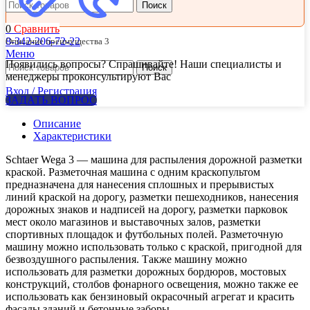
Поиск
0
Сравнить
8-342-206-72-22
Описание преимущества 3
Меню
Появились вопросы? Спрашивайте! Наши специалисты и
Поиск
менеджеры проконсультируют Вас
Вход / Регистрация
ЗАДАТЬ ВОПРОС
Описание
Характеристики
Schtaer Wega 3 — машина для распыления дорожной разметки
краской. Разметочная машина с одним краскопультом
предназначена для нанесения сплошных и прерывистых
линий краской на дорогу, разметки пешеходников, нанесения
дорожных знаков и надписей на дорогу, разметки парковок
мест около магазинов и выставочных залов, разметки
спортивных площадок и футбольных полей. Разметочную
машину можно использовать только с краской, пригодной для
безвоздушного распыления. Также машину можно
использовать для разметки дорожных бордюров, мостовых
конструкций, столбов фонарного освещения, можно также ее
использовать как бензиновый окрасочный агрегат и красить
фасады зданий и бетонные заборы.