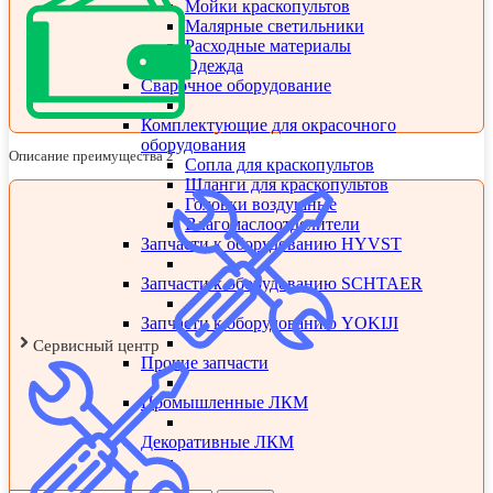
Мойки краскопультов
Малярные светильники
Расходные материалы
Одежда
Сварочное оборудование
Комплектующие для окрасочного
оборудования
Описание преимущества 2
Сопла для краскопультов
Шланги для краскопультов
Головки воздушные
Влагомаслоотделители
Запчасти к оборудованию HYVST
Запчасти к оборудованию SCHTAER
Запчасти к оборудованию YOKIJI
Сервисный центр
Прочие запчасти
Промышленные ЛКМ
Декоративные ЛКМ