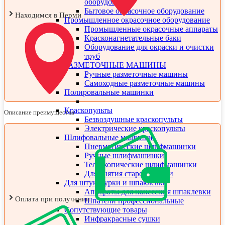
оборудование
Бытовое окрасочное оборудование
Находимся в Перми
Промышленное окрасочное оборудование
Промышленные окрасочные аппараты
Красконагнетательные баки
Оборудование для окраски и очистки
труб
РАЗМЕТОЧНЫЕ МАШИНЫ
Ручные разметочные машины
Самоходные разметочные машины
Полировальные машинки
Краскопульты
Описание преимущества
Безвоздушные краскопульты
Электрические краскопульты
Шлифовальные машинки
Пневматические шлифмашинки
Ручные шлифмашинки
Телескопические шлифмашинки
Для снятия старой краски
Для штукатурки и шпаклевки
Аппараты для нанесения шпаклевки
Оплата при получении
Шпатели профессиональные
Сопутствующие товары
Инфракрасные сушки