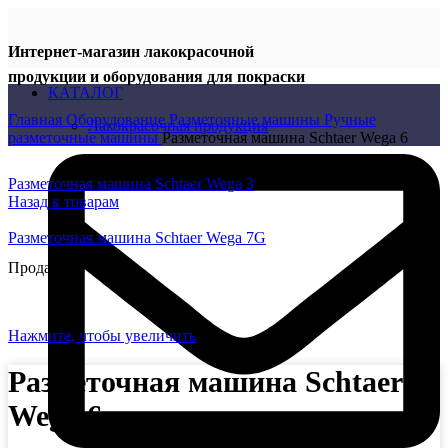
Интернет-магазин лакокрасочной
продукции и оборудования для покраски
КАТАЛОГ
Главная
Оборудование
Разметочные машины
Ручные
Лакокрасочная продукция
разметочные машины
Разметочная машина Schtaer Wega 6
Разметочная машина Schtaer Wega 3
Назад к товарам
Разметочная машина Schtaer Wega 7G
Продано
Нажмите, чтобы увеличить
Разметочная машина Schtaer
Wega 6