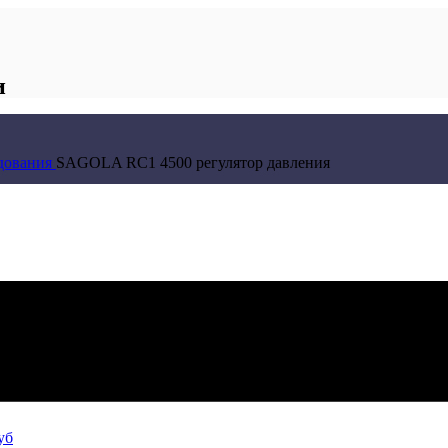
и
удования
SAGOLA RC1 4500 регулятор давления
авления
уб