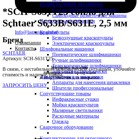
РАЗМЕТОЧНЫЕ МАШИНЫ
*SCH-S631T25 сопло для
Ручные разметочные машины
Самоходные разметочные машины
Schtaer S633B/S631E, 2,5 мм
Полировальные машинки
Info@lagrange.global
Краскопульты
Безвоздушные краскопульты
Бренд
О компании
Электрические краскопульты
Контакты
Шлифовальные машинки
SCHTAER
Пневматические шлифмашинки
Артикул:
SCH-S631T25
Ручные шлифмашинки
Телескопические шлифмашинки
Интернет-магазин
В связи, с нестабильной экономической ситуацией, уточняйте
Для снятия старой краски
лакокрасочной продукции
стоимость и наличие товара.
Для штукатурки и шпаклевки
и оборудования для покраски
Аппараты для нанесения шпаклевки
ЗАПРОСИТЬ ЦЕНУ
Шпатели профессиональные
Сопутствующие товары
Инфракрасные сушки
Мойки краскопультов
Малярные светильники
Расходные материалы
Одежда
Сварочное оборудование
Комплектующие для окрасочного