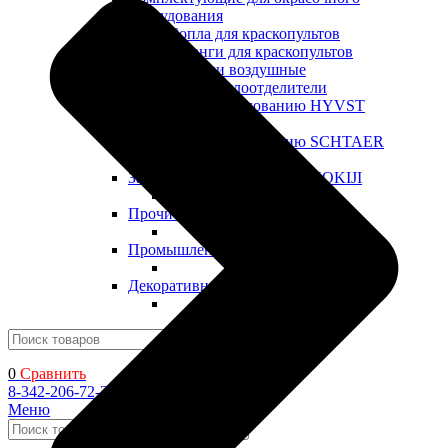
оборудования
Сопла для краскопультов
Шланги для краскопультов
Головки воздушные
Влагомаслоотделители
Запчасти к оборудованию HYVST
Запчасти к оборудованию SCHTAER
Запчасти к оборудованию YOKIJI
Прочие запчасти
Промышленные ЛКМ
Декоративные ЛКМ
Поиск
0
Сравнить
8-342-206-72-22
Меню
Поиск