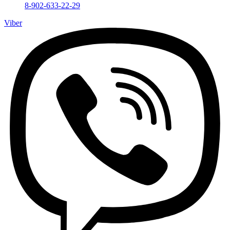
8-902-633-22-29
Viber