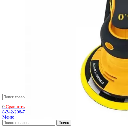
оборудования
Сопла для краскопультов
Шланги для краскопультов
Головки воздушные
Влагомаслоотделители
Запчасти к оборудованию HYVST
Запчасти к оборудованию SCHTAER
Запчасти к оборудованию YOKIJI
Прочие запчасти
Промышленные ЛКМ
Декоративные ЛКМ
Поиск
0
Сравнить
8-342-206-72-22
Меню
Поиск