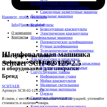
РАЗМЕТОЧНЫЕ МАШИНЫ
Ручные разметочные машины
Самоходные разметочные машины
Полировальные машинки
Нажмите, чтобы увеличить
Info@lagrange.global
Краскопульты
Безвоздушные краскопульты
О компании
Электрические краскопульты
Контакты
Шлифовальные машинки
Пневматические шлифмашинки
Ручные шлифмашинки
Телескопические шлифмашинки
Шлифовальная машинка
Интернет-магазин
Для снятия старой краски
Для штукатурки и шпаклевки
лакокрасочной продукции
Schtaer SCH-02-125-2.5
Аппараты для нанесения шпаклевки
и оборудования для покраски
Шпатели профессиональные
Сопутствующие товары
Бренд
Инфракрасные сушки
Мойки краскопультов
Малярные светильники
SCHTAER
Расходные материалы
Артикул:
SCH-02-125-2.5
Одежда
Сварочное оборудование
В связи, с нестабильной экономической ситуацией, уточняйте
стоимость и наличие товара.
Комплектующие для окрасочного