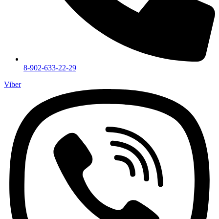
8-902-633-22-29
Viber