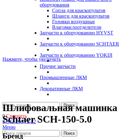
оборудования
Сопла для краскопультов
Шланги для краскопультов
Головки воздушные
Влагомаслоотделители
Запчасти к оборудованию HYVST
Запчасти к оборудованию SCHTAER
Запчасти к оборудованию YOKIJI
Нажмите, чтобы увеличить
Прочие запчасти
Промышленные ЛКМ
Декоративные ЛКМ
Шлифовальная машинка
Поиск
0
Сравнить
Schtaer SCH-150-5.0
8-342-206-72-22
Меню
Поиск
Бренд