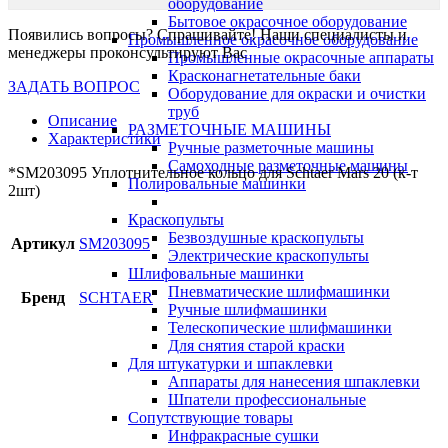
оборудование
Бытовое окрасочное оборудование
Появились вопросы? Спрашивайте! Наши специалисты и
Промышленное окрасочное оборудование
менеджеры проконсультируют Вас
Промышленные окрасочные аппараты
Красконагнетательные баки
ЗАДАТЬ ВОПРОС
Оборудование для окраски и очистки
труб
Описание
РАЗМЕТОЧНЫЕ МАШИНЫ
Характеристики
Ручные разметочные машины
Самоходные разметочные машины
*SM203095 Уплотнительное кольцо для Schtaer Mars 20 (к-т
Полировальные машинки
2шт)
Краскопульты
Безвоздушные краскопульты
Артикул
SM203095
Электрические краскопульты
Шлифовальные машинки
Пневматические шлифмашинки
Бренд
SCHTAER
Ручные шлифмашинки
Телескопические шлифмашинки
Для снятия старой краски
Для штукатурки и шпаклевки
Аппараты для нанесения шпаклевки
Шпатели профессиональные
Сопутствующие товары
Инфракрасные сушки