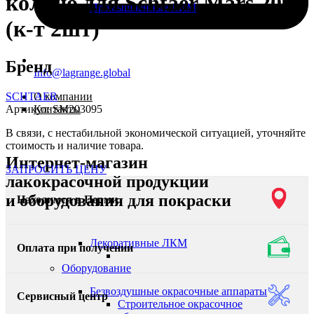
кольцо для Schtaer Mars 20
Промышленные ЛКМ
(к-т 2шт)
Бренд
Info@lagrange.global
SCHTAER
О компании
Артикул:
SM203095
Контакты
В связи, с нестабильной экономической ситуацией, уточняйте
стоимость и наличие товара.
Интернет-магазин
ЗАПРОСИТЬ ЦЕНУ
лакокрасочной продукции
и оборудования для покраски
Находимся в Перми
Декоративные ЛКМ
Оплата при получении
Оборудование
Безвоздушные окрасочные аппараты
Сервисный центр
Строительное окрасочное