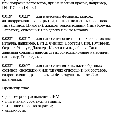
при покраске вертолетов, при нанесении красок, например,
ПФ 115 или ГФ 021
0,019″ — 0,023″ — для нанесения фасадных красок,
антикоррозионных покрытий, цинконаполненных составов
типа (Цинол, Цинотан), жидкой теплоизоляции (типа Корунд,
Атсратек), огнезащиты по дереву или по металлу.
0,023″ — 0,031″ — для нанесения огнезащитных составов для
металла, например, Вуп 2, Феникс, Протерм Стил, Нулифаер,
Огракс, Уникум, Джокер , Крауз и им подобных. Также
данными соплами наносятся гидроизоляционные материалы,
например, Гипердесмо
0,033″ — 0,067″ — для нанесения вязких, пастообразных
составов, сверхвязких или тягучих огнезащитных составов,
гидроизоляции, распыляемой безвоздушным способом
шпатлевки.
Преимущества:
• равномерное распыление ЛКМ;
• длительный срок эксплуатации;
• отличное качество окраски;
• надежность.