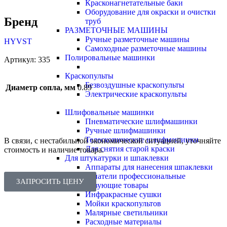
Красконагнетательные баки
Оборудование для окраски и очистки
Бренд
труб
РАЗМЕТОЧНЫЕ МАШИНЫ
Ручные разметочные машины
HYVST
Самоходные разметочные машины
Полировальные машинки
Артикул:
335
Краскопульты
Безвоздушные краскопульты
Диаметр сопла, мм
0.89
Электрические краскопульты
Шлифовальные машинки
Пневматические шлифмашинки
Ручные шлифмашинки
Телескопические шлифмашинки
В связи, с нестабильной экономической ситуацией, уточняйте
Для снятия старой краски
стоимость и наличие товара.
Для штукатурки и шпаклевки
Аппараты для нанесения шпаклевки
Шпатели профессиональные
ЗАПРОСИТЬ ЦЕНУ
Сопутствующие товары
Инфракрасные сушки
Мойки краскопультов
Малярные светильники
Расходные материалы