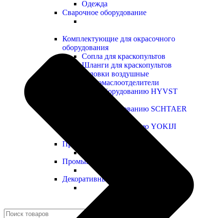
Одежда
Сварочное оборудование
Комплектующие для окрасочного
оборудования
Сопла для краскопультов
Шланги для краскопультов
Головки воздушные
Влагомаслоотделители
Запчасти к оборудованию HYVST
Запчасти к оборудованию SCHTAER
Запчасти к оборудованию YOKIJI
Прочие запчасти
Промышленные ЛКМ
Декоративные ЛКМ
Поиск