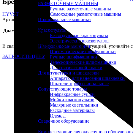
Бренд
РАЗМЕТОЧНЫЕ МАШИНЫ
Ручные разметочные машины
HYVST
Самоходные разметочные машины
Артикул:
817
Полировальные машинки
Краскопульты
Диаметр сопла, мм
0.43
Безвоздушные краскопульты
Электрические краскопульты
В связи, с нестабильной экономической ситуацией, уточняйте с
Шлифовальные машинки
Пневматические шлифмашинки
ЗАПРОСИТЬ ЦЕНУ
Ручные шлифмашинки
Телескопические шлифмашинки
Для снятия старой краски
Для штукатурки и шпаклевки
Аппараты для нанесения шпаклевки
Шпатели профессиональные
Сопутствующие товары
Инфракрасные сушки
Мойки краскопультов
Малярные светильники
Расходные материалы
Одежда
Сварочное оборудование
Комплектующие для окрасочного оборудован