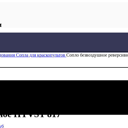
и
удования
Сопла для краскопультов
Сопло безвоздушное реверсив
вное HYVST 817
уб