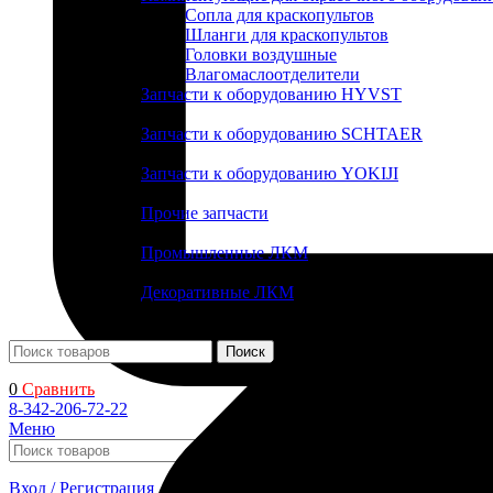
Сопла для краскопультов
Шланги для краскопультов
Головки воздушные
Влагомаслоотделители
Запчасти к оборудованию HYVST
Запчасти к оборудованию SCHTAER
Запчасти к оборудованию YOKIJI
Прочие запчасти
Промышленные ЛКМ
Декоративные ЛКМ
Поиск
0
Сравнить
8-342-206-72-22
Меню
Поиск
Вход / Регистрация