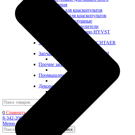
оборудования
Сопла для краскопультов
Шланги для краскопультов
Головки воздушные
Влагомаслоотделители
Запчасти к оборудованию HYVST
Запчасти к оборудованию SCHTAER
Запчасти к оборудованию YOKIJI
Прочие запчасти
Промышленные ЛКМ
Декоративные ЛКМ
Поиск
0
Сравнить
8-342-206-72-22
Меню
Поиск