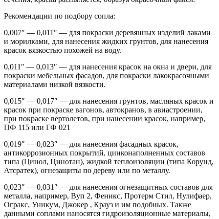
Рекомендации по подбору сопла:
0,007″ — 0,011″ — для покраски деревянных изделий лаками
и морилками, для нанесения жидких грунтов, для нанесения
красок вязкостью похожей на воду.
0,011″ — 0,013″ — для нанесения красок на окна и двери, для
покраски мебельных фасадов, для покраски лакокрасочными
материалами низкой вязкости.
0,015″ — 0,017″ — для нанесения грунтов, масляных красок и
красок при покраске вагонов, автокранов, в авиастроении,
при покраске вертолетов, при нанесении красок, например,
ПФ 115 или ГФ 021
0,019″ — 0,023″ — для нанесения фасадных красок,
антикоррозионных покрытий, цинконаполненных составов
типа (Цинол, Цинотан), жидкой теплоизоляции (типа Корунд,
Атсратек), огнезащиты по дереву или по металлу.
0,023″ — 0,031″ — для нанесения огнезащитных составов для
металла, например, Вуп 2, Феникс, Протерм Стил, Нулифаер,
Огракс, Уникум, Джокер , Крауз и им подобных. Также
данными соплами наносятся гидроизоляционные материалы,