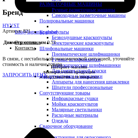
РАЗМЕТОЧНЫЕ МАШИНЫ
Ручные разметочные машины
Бренд
Самоходные разметочные машины
Полировальные машинки
HYVST
Артикул:
821
Info@lagrange.global
Краскопульты
Безвоздушные краскопульты
Диаметр сопла, мм
0.53
О компании
Электрические краскопульты
Контакты
Шлифовальные машинки
Пневматические шлифмашинки
В связи, с нестабильной экономической ситуацией, уточняйте
Ручные шлифмашинки
стоимость и наличие товара.
Телескопические шлифмашинки
Интернет-магазин
Для снятия старой краски
лакокрасочной продукции
ЗАПРОСИТЬ ЦЕНУ
Для штукатурки и шпаклевки
и оборудования для покраски
Аппараты для нанесения шпаклевки
Шпатели профессиональные
Сопутствующие товары
Инфракрасные сушки
Мойки краскопультов
Малярные светильники
Расходные материалы
Одежда
Сварочное оборудование
Комплектующие для окрасочного