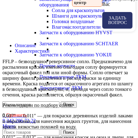
центр
Вас
оборудования
Сопла для краскопультов
Шланги для краскопультов
ЗАДАТЬ
Головки воздушные
ВОПРОС
Влагомаслоотделители
Запчасти к оборудованию HYVST
Запчасти к оборудованию SCHTAER
Описание
Характеристики
Запчасти к оборудованию YOKIJI
FFLP – безвоздушное реверсивное сопло. Предназначено для
Прочие запчасти
распыления краски, именно благодаря соплу формируется
окрасочный факел той или иной формы. Сопло отвечает за
Промышленные ЛКМ
ширину факела распыления и расход краски за единицу
времени. Краска подается от окрасочного агрегата по шлангу
Декоративные ЛКМ
в безвоздушный краскопульт, и, проходя через сопло тонкого
сечения, краска распыляется, образуя окрасочный факел.
Поиск
Рекомендации по подбору сопла:
0
Сравнить
0,007″ — 0,011″ — для покраски деревянных изделий лаками
8-342-206-72-22
и морилками, для нанесения жидких грунтов, для нанесения
Меню
красок вязкостью похожей на воду.
Поиск
0,011″ — 0,013″ — для нанесения красок на окна и двери, для