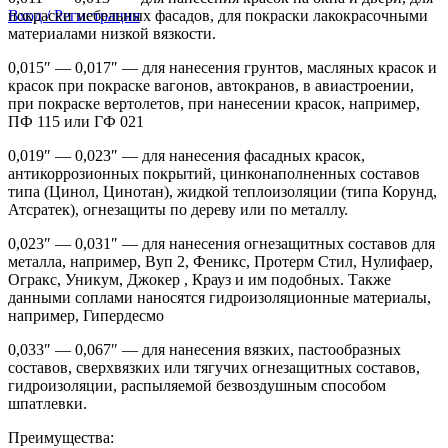
Вход / Регистрация
покраски мебельных фасадов, для покраски лакокрасочными
материалами низкой вязкости.
0,015″ — 0,017″ — для нанесения грунтов, масляных красок и
красок при покраске вагонов, автокранов, в авиастроении,
при покраске вертолетов, при нанесении красок, например,
ПФ 115 или ГФ 021
0,019″ — 0,023″ — для нанесения фасадных красок,
антикоррозионных покрытий, цинконаполненных составов
типа (Цинол, Цинотан), жидкой теплоизоляции (типа Корунд,
Атсратек), огнезащиты по дереву или по металлу.
0,023″ — 0,031″ — для нанесения огнезащитных составов для
металла, например, Вуп 2, Феникс, Протерм Стил, Нулифаер,
Огракс, Уникум, Джокер , Крауз и им подобных. Также
данными соплами наносятся гидроизоляционные материалы,
например, Гипердесмо
0,033″ — 0,067″ — для нанесения вязких, пастообразных
составов, сверхвязких или тягучих огнезащитных составов,
гидроизоляции, распыляемой безвоздушным способом
шпатлевки.
Преимущества: