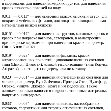
и морилками, для нанесения жидких грунтов, для нанесения
красок вязкостью похожей на воду.
0,011″ — 0,013″ — для нанесения красок на окна и двери, для
покраски мебельных фасадов, для покраски лакокрасочными
материалами низкой вязкости.
0,015″ — 0,017″ — для нанесения грунтов, масляных красок и
красок при покраске вагонов, автокранов, в авиастроении,
при покраске вертолетов, при нанесении красок, например,
ПФ 115 или ГФ 021
0,019″ — 0,023″ — для нанесения фасадных красок,
антикоррозионных покрытий, цинконаполненных составов
типа (Цинол, Цинотан), жидкой теплоизоляции (типа Корунд,
Атсратек), огнезащиты по дереву или по металлу.
0,023″ — 0,031″ — для нанесения огнезащитных составов для
металла, например, Вуп 2, Феникс, Протерм Стил, Нулифаер,
Огракс, Уникум, Джокер , Крауз и им подобных. Также
данными соплами наносятся гидроизоляционные материалы,
например, Гипердесмо
0,033″ — 0,067″ — для нанесения вязких, пастообразных
составов, сверхвязких или тягучих огнезащитных составов,