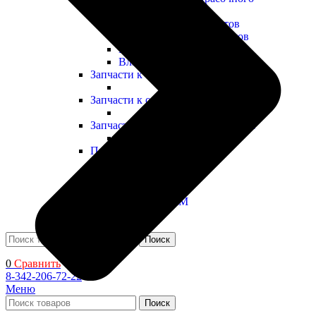
оборудования
Сопла для краскопультов
Шланги для краскопультов
Головки воздушные
Влагомаслоотделители
Запчасти к оборудованию HYVST
Запчасти к оборудованию SCHTAER
Запчасти к оборудованию YOKIJI
Прочие запчасти
Промышленные ЛКМ
Декоративные ЛКМ
Поиск
0
Сравнить
8-342-206-72-22
Меню
Поиск