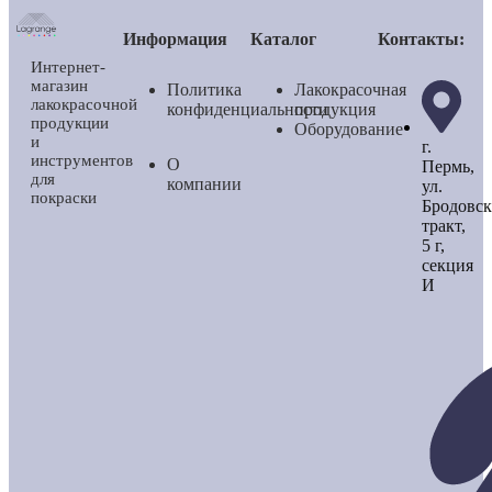
Информация
Каталог
Контакты:
Интернет-
магазин
Политика
Лакокрасочная
лакокрасочной
конфиденциальности
продукция
продукции
Оборудование
и
г.
инструментов
О
Пермь,
для
компании
ул.
покраски
Бродовс
тракт,
5 г,
секция
И