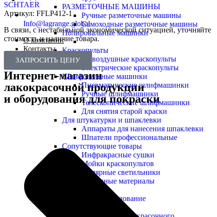
SCHTAER
РАЗМЕТОЧНЫЕ МАШИНЫ
Артикул:
FFLP412-1
Ручные разметочные машины
Info@lagrange.global
Самоходные разметочные машины
В связи, с нестабильной экономической ситуацией, уточняйте
Полировальные машинки
стоимость и наличие товара.
О компании
Контакты
Краскопульты
Безвоздушные краскопульты
ЗАПРОСИТЬ ЦЕНУ
Электрические краскопульты
Интернет-магазин
Шлифовальные машинки
лакокрасочной продукции
Пневматические шлифмашинки
Ручные шлифмашинки
и оборудования для покраски
Телескопические шлифмашинки
Для снятия старой краски
Для штукатурки и шпаклевки
Аппараты для нанесения шпаклевки
Шпатели профессиональные
Сопутствующие товары
Инфракрасные сушки
Мойки краскопультов
Малярные светильники
Расходные материалы
Одежда
Сварочное оборудование
Комплектующие для окрасочного