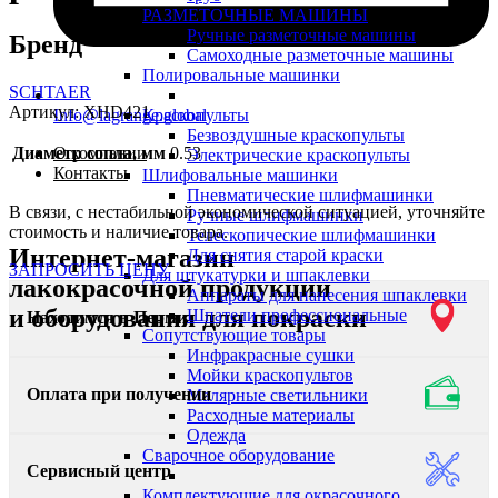
РАЗМЕТОЧНЫЕ МАШИНЫ
Ручные разметочные машины
Бренд
Самоходные разметочные машины
Полировальные машинки
SCHTAER
Артикул:
XHD421
Info@lagrange.global
Краскопульты
Безвоздушные краскопульты
Диаметр сопла, мм
0.53
О компании
Электрические краскопульты
Контакты
Шлифовальные машинки
Пневматические шлифмашинки
В связи, с нестабильной экономической ситуацией, уточняйте
Ручные шлифмашинки
стоимость и наличие товара.
Телескопические шлифмашинки
Интернет-магазин
Для снятия старой краски
ЗАПРОСИТЬ ЦЕНУ
Для штукатурки и шпаклевки
лакокрасочной продукции
Аппараты для нанесения шпаклевки
и оборудования для покраски
Шпатели профессиональные
Находимся в Перми
Сопутствующие товары
Инфракрасные сушки
Мойки краскопультов
Оплата при получении
Малярные светильники
Расходные материалы
Одежда
Сварочное оборудование
Сервисный центр
Комплектующие для окрасочного