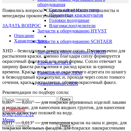
оборудования
Сопла для краскопультов
Появились вопросы? Спрашивайте! Наши специалисты и
Шланги для краскопультов
менеджеры проконсультируют Вас
Головки воздушные
ЗАДАТЬ ВОПРОС
Влагомаслоотделители
Запчасти к оборудованию HYVST
Описание
Характеристики
Запчасти к оборудованию SCHTAER
XHD – безвоздушное реверсивное сопло. Предназначено для
Запчасти к оборудованию YOKIJI
распыления краски, именно благодаря соплу формируется
окрасочный факел той или иной формы. Сопло отвечает за
Прочие запчасти
ширину факела распыления и расход краски за единицу
времени. Краска подается от окрасочного агрегата по шлангу
Промышленные ЛКМ
в безвоздушный краскопульт, и, проходя через сопло тонкого
сечения, краска распыляется, образуя окрасочный факел.
Декоративные ЛКМ
Рекомендации по подбору сопла:
Поиск
0,007″ — 0,011″ — для покраски деревянных изделий лаками
и морилками, для нанесения жидких грунтов, для нанесения
0
Сравнить
красок вязкостью похожей на воду.
8-342-206-72-22
Меню
0,011″ — 0,013″ — для нанесения красок на окна и двери, для
Поиск
покраски мебельных фасадов, для покраски лакокрасочными