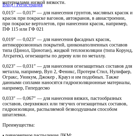
материалами низкой вязкости.
Вход / Регистрация
0,015″ — 0,017″ — для нанесения грунтов, масляных красок и
красок при покраске вагонов, автокранов, в авиастроении,
при покраске вертолетов, при нанесении красок, например,
ПФ 115 или ГФ 021
0,019″ — 0,023″ — для нанесения фасадных красок,
антикоррозионных покрытий, цинконаполненных составов
типа (Цинол, Цинотан), жидкой теплоизоляции (типа Корунд,
Атсратек), огнезащиты по дереву или по металлу.
0,023″ — 0,031″ — для нанесения огнезащитных составов для
металла, например, Вуп 2, Феникс, Протерм Стил, Нулифаер,
Огракс, Уникум, Джокер , Крауз и им подобных. Также
данными соплами наносятся гидроизоляционные материалы,
например, Гипердесмо
0,033″ — 0,067″ — для нанесения вязких, пастообразных
составов, сверхвязких или тягучих огнезащитных составов,
гидроизоляции, распыляемой безвоздушным способом
шпатлевки.
Преимущества:
• равномерное распыление ЛКМ;