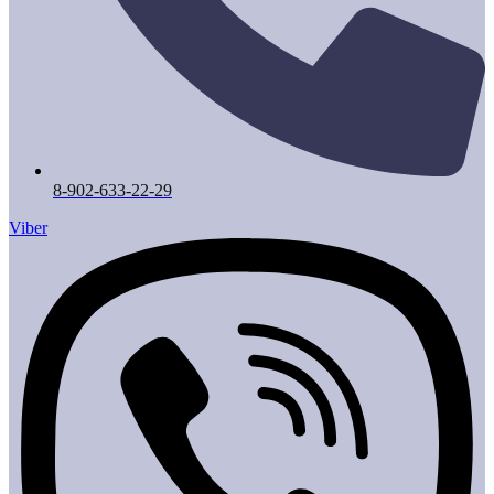
8-902-633-22-29
Viber