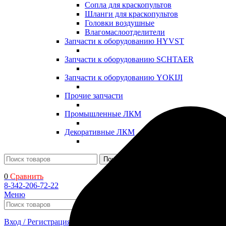
Сопла для краскопультов
Шланги для краскопультов
Головки воздушные
Влагомаслоотделители
Запчасти к оборудованию HYVST
Запчасти к оборудованию SCHTAER
Запчасти к оборудованию YOKIJI
Прочие запчасти
Промышленные ЛКМ
Декоративные ЛКМ
Поиск
0
Сравнить
8-342-206-72-22
Меню
Поиск
Вход / Регистрация