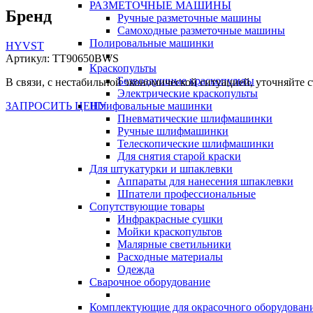
РАЗМЕТОЧНЫЕ МАШИНЫ
Бренд
Ручные разметочные машины
Самоходные разметочные машины
Полировальные машинки
HYVST
Артикул:
TT90650BWS
Краскопульты
Безвоздушные краскопульты
В связи, с нестабильной экономической ситуацией, уточняйте с
Электрические краскопульты
ЗАПРОСИТЬ ЦЕНУ
Шлифовальные машинки
Пневматические шлифмашинки
Ручные шлифмашинки
Телескопические шлифмашинки
Для снятия старой краски
Для штукатурки и шпаклевки
Аппараты для нанесения шпаклевки
Шпатели профессиональные
Сопутствующие товары
Инфракрасные сушки
Мойки краскопультов
Малярные светильники
Расходные материалы
Одежда
Сварочное оборудование
Комплектующие для окрасочного оборудован