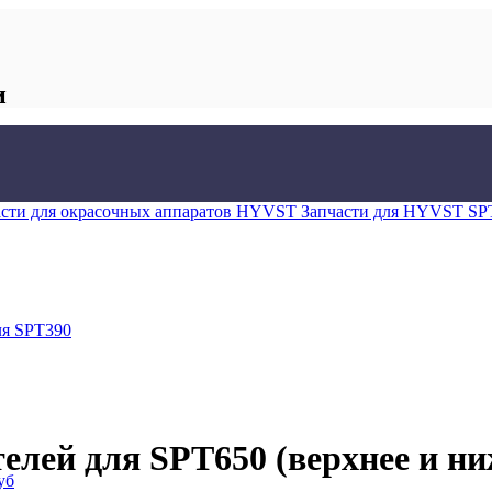
и
асти для окрасочных аппаратов HYVST
Запчасти для HYVST SP
ля SPT390
лей для SPT650 (верхнее и ни
уб