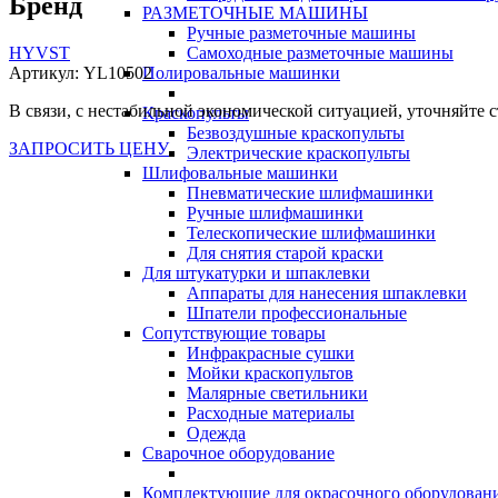
Бренд
РАЗМЕТОЧНЫЕ МАШИНЫ
Ручные разметочные машины
HYVST
Самоходные разметочные машины
Артикул:
YL10502
Полировальные машинки
В связи, с нестабильной экономической ситуацией, уточняйте с
Краскопульты
Безвоздушные краскопульты
ЗАПРОСИТЬ ЦЕНУ
Электрические краскопульты
Шлифовальные машинки
Пневматические шлифмашинки
Ручные шлифмашинки
Телескопические шлифмашинки
Для снятия старой краски
Для штукатурки и шпаклевки
Аппараты для нанесения шпаклевки
Шпатели профессиональные
Сопутствующие товары
Инфракрасные сушки
Мойки краскопультов
Малярные светильники
Расходные материалы
Одежда
Сварочное оборудование
Комплектующие для окрасочного оборудован