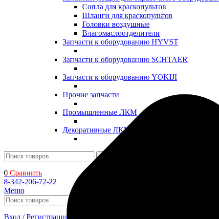
Сопла для краскопультов
Шланги для краскопультов
Головки воздушные
Влагомаслоотделители
Запчасти к оборудованию HYVST
Запчасти к оборудованию SCHTAER
Запчасти к оборудованию YOKIJI
Прочие запчасти
Промышленные ЛКМ
Декоративные ЛКМ
Поиск
0
Сравнить
8-342-206-72-22
Меню
Поиск
Вход / Регистрация