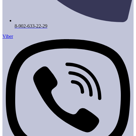
8-902-633-22-29
Viber