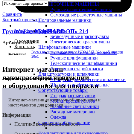
РАЗМЕТОЧНЫЕ МАШИНЫ
Ручные разметочные машины
Сравнить
Самоходные разметочные машины
Быстрый просмотр
Полировальные машинки
Грунтовка «MobiHARD ЭП» 214
Info@lagrange.global
Краскопульты
Безвоздушные краскопульты
О компании
Электрические краскопульты
Артикул:
16802
Контакты
Шлифовальные машинки
Пневматические шлифмашинки
Время высыхания на отлип по ИСО 1517. 30 мкм-5 мин при
Высыхание
20оС
Ручные шлифмашинки
Телескопические шлифмашинки
Интернет-магазин
Для снятия старой краски
Основа
эпоксиэфирная смола
Для штукатурки и шпаклевки
лакокрасочной продукции
Недавно просмотренные товары
Аппараты для нанесения шпаклевки
Расход
Теоретический расход при ТСП 30 мкм-85 г/м
и оборудования для покраски
Шпатели профессиональные
Сопутствующие товары
Торговая
Инфракрасные сушки
Антикоррозионные защитные покрытия
группа
Интернет-магазин лакокрасочной продукции и
Мойки краскопультов
инструментов для покраски
Малярные светильники
Бренд
HardMax PRO
Расходные материалы
Информация
Одежда
Фасовки
20 л
Сварочное оборудование
Политика конфиденциальности
Комплектующие для окрасочного