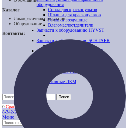
О компании
оборудования
Сопла для краскопультов
Каталог
Шланги для краскопультов
Лакокрасочная продукция
Головки воздушные
Оборудование
Влагомаслоотделители
Запчасти к оборудованию HYVST
Контакты:
Запчасти к оборудованию SCHTAER
Запчасти к оборудованию YOKIJI
Прочие запчасти
Промышленные ЛКМ
Декоративные ЛКМ
Поиск
0
Сравнить
8-342-206-72-22
Меню
Поиск