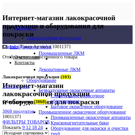
Интернет-магазин лакокрасочной
продукции и оборудования для
КАТАЛОГ
покраски
Лакокрасочная продукция
Главная
Товар Артикул
10011371
Info@lagrange.global
Промышленные ЛКМ
Отображение единственного товара
О компании
Контакты
Декоративные ЛКМ
Лакокрасочная продукция
(103)
Оборудование
Интернет-магазин
103 продукта
Безвоздушные окрасочные аппараты
лакокрасочной продукции
Строительное окрасочное
и оборудования для покраски
оборудование
Оборудование
(3068)
Бытовое окрасочное оборудование
3068 продуктов
Промышленное окрасочное оборудование
10011371
Промышленные окрасочные аппараты
ФИЛЬТРЫ ТОВАРОВ
Красконагнетательные баки
Показать
9
12
18
24
Оборудование для окраски и очистки
труб