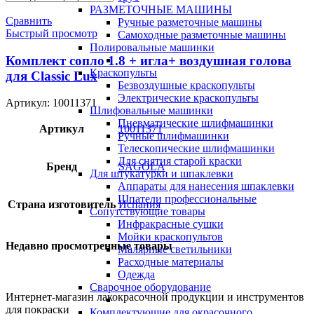
РАЗМЕТОЧНЫЕ МАШИНЫ
Сравнить
Ручные разметочные машины
Быстрый просмотр
Самоходные разметочные машины
Полировальные машинки
Комплект сопло 1.8 + игла+ воздушная голова
Краскопульты
для Classic Lux
Безвоздушные краскопульты
Электрические краскопульты
Артикул:
10011371
Шлифовальные машинки
Пневматические шлифмашинки
Артикул
10011371
Ручные шлифмашинки
Телескопические шлифмашинки
Для снятия старой краски
Бренд
SAGOLA
Для штукатурки и шпаклевки
Аппараты для нанесения шпаклевки
Шпатели профессиональные
Страна изготовитель
Испания
Сопутствующие товары
Инфракрасные сушки
Мойки краскопультов
Недавно просмотренные товары
Малярные светильники
Расходные материалы
Одежда
Сварочное оборудование
Интернет-магазин лакокрасочной продукции и инструментов
для покраски
Комплектующие для окрасочного