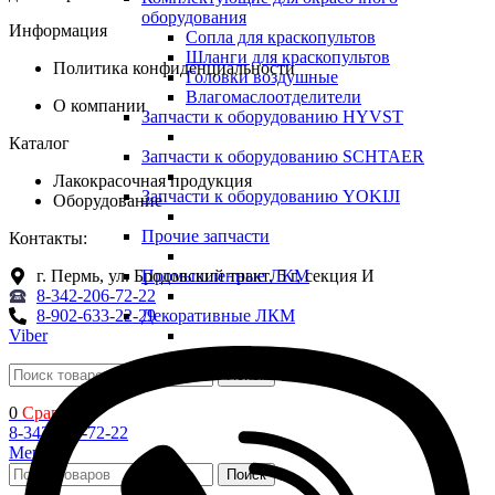
оборудования
Информация
Сопла для краскопультов
Шланги для краскопультов
Политика конфиденциальности
Головки воздушные
Влагомаслоотделители
О компании
Запчасти к оборудованию HYVST
Каталог
Запчасти к оборудованию SCHTAER
Лакокрасочная продукция
Запчасти к оборудованию YOKIJI
Оборудование
Прочие запчасти
Контакты:
г. Пермь, ул. Бродовский тракт, 5 г, секция И
Промышленные ЛКМ
8-342-206-72-22
8-902-633-22-29
Декоративные ЛКМ
Viber
Поиск
0
Сравнить
8-342-206-72-22
Меню
Поиск