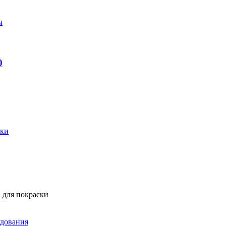
ы
0
вки
 для покраски
удования