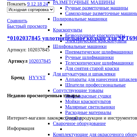
РАЗМЕТОЧНЫЕ МАШИНЫ
Показать
9
12
18
24
Ручные разметочные машины
Самоходные разметочные машин
Полировальные машинки
Сравнить
Быстрый просмотр
Краскопульты
Безвоздушные краскопульты
*0102037845 уплотнительное кольцо для SPT69
Электрические краскопульты
Шлифовальные машинки
Артикул:
102037845
Пневматические шлифмашинки
Ручные шлифмашинки
Артикул
102037845
Телескопические шлифмашинки
Для снятия старой краски
Для штукатурки и шпаклевки
Бренд
HYVST
Аппараты для нанесения шпакле
Шпатели профессиональные
Сопутствующие товары
Недавно просмотренные товары
Инфракрасные сушки
Мойки краскопультов
Малярные светильники
Расходные материалы
Интернет-магазин лакокрасочной продукции и инструментов
Одежда
Сварочное оборудование
Информация
Комплектующие для окрасочного обор