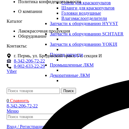
Политика конфиденциальности
Сопла для краскопультов
Шланги для краскопультов
О компании
Головки воздушные
Влагомаслоотделители
Каталог
Запчасти к оборудованию HYVST
Лакокрасочная продукция
Запчасти к оборудованию SCHTAER
Оборудование
Запчасти к оборудованию YOKIJI
Контакты:
Прочие запчасти
г. Пермь, ул. Бродовский тракт, 5 г, секция И
8-342-206-72-22
Промышленные ЛКМ
8-902-633-22-29
Viber
Декоративные ЛКМ
Поиск
0
Сравнить
8-342-206-72-22
Меню
Поиск
Вход / Регистрация