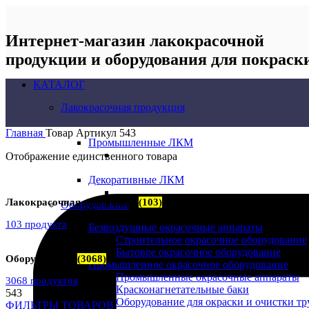
Интернет-магазин лакокрасочной
продукции и оборудования для покраск
КАТАЛОГ
Лакокрасочная продукция
Главная
Товар Артикул
543
Промышленные ЛКМ
Отображение единственного товара
Декоративные ЛКМ
Лакокрасочная продукция
(103)
Оборудование
103 продукта
Безвоздушные окрасочные аппараты
Строительное окрасочное оборудование
Бытовое окрасочное оборудование
Оборудование
(3068)
Промышленное окрасочное оборудование
Промышленные окрасочные аппараты
3068 продуктов
Красконагнетательные баки
543
Оборудование для окраски и очистки тр
ФИЛЬТРЫ ТОВАРОВ