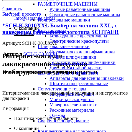
РАЗМЕТОЧНЫЕ МАШИНЫ
Сравнить
Ручные разметочные машины
Быстрый просмотр
Самоходные разметочные машины
Info@lagrange.global
Полировальные машинки
*SCH-K-3010XXL Бомбер на молнии XXL, с
О компании
Краскопульты
нанесением фирменного логотипа SCHTAER
Контакты
Безвоздушные краскопульты
Электрические краскопульты
Артикул:
SCH-K-3010XXL
Шлифовальные машинки
Пневматические шлифмашинки
Артикул
SCH-K-3010XXL
Интернет-магазин
Ручные шлифмашинки
Телескопические шлифмашинки
лакокрасочной продукции
Для снятия старой краски
и оборудования для покраски
Недавно просмотренные товары
Для штукатурки и шпаклевки
Аппараты для нанесения шпаклевки
Шпатели профессиональные
Сопутствующие товары
Интернет-магазин лакокрасочной продукции и инструментов
Инфракрасные сушки
для покраски
Мойки краскопультов
Малярные светильники
Информация
Расходные материалы
Одежда
Политика конфиденциальности
Сварочное оборудование
О компании
Комплектующие для окрасочного