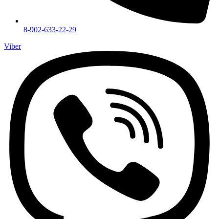
8-902-633-22-29
Viber