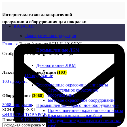
Интернет-магазин лакокрасочной
продукции и оборудования для покраски
КАТАЛОГ
Лакокрасочная продукция
Главная
Товар Артикул
SCH-K-3010XXL
Промышленные ЛКМ
Отображение единственного товара
Декоративные ЛКМ
Лакокрасочная продукция
(103)
Оборудование
103 продукта
Безвоздушные окрасочные аппараты
Строительное окрасочное
оборудование
Оборудование
(3068)
Бытовое окрасочное оборудование
3068 продуктов
Промышленное окрасочное оборудование
SCH-K-3010XXL
Промышленные окрасочные аппараты
ФИЛЬТРЫ ТОВАРОВ
Красконагнетательные баки
Показать
9
12
18
24
Оборудование для окраски и очистки
труб