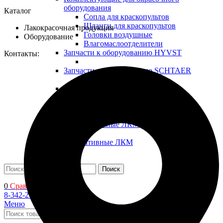
оборудования
Каталог
Сопла для краскопультов
Шланги для краскопультов
Лакокрасочная продукция
Головки воздушные
Оборудование
Влагомаслоотделители
Запчасти к оборудованию HYVST
Контакты:
Запчасти к оборудованию SCHTAER
Запчасти к оборудованию YOKIJI
Прочие запчасти
Промышленные ЛКМ
Декоративные ЛКМ
Поиск
0
Сравнить
8-342-206-72-22
Меню
Поиск