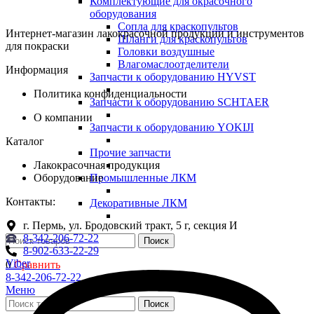
Комплектующие для окрасочного
оборудования
Сопла для краскопультов
Интернет-магазин лакокрасочной продукции и инструментов
Шланги для краскопультов
для покраски
Головки воздушные
Влагомаслоотделители
Информация
Запчасти к оборудованию HYVST
Политика конфиденциальности
Запчасти к оборудованию SCHTAER
О компании
Запчасти к оборудованию YOKIJI
Каталог
Прочие запчасти
Лакокрасочная продукция
Оборудование
Промышленные ЛКМ
Контакты:
Декоративные ЛКМ
г. Пермь, ул. Бродовский тракт, 5 г, секция И
8-342-206-72-22
Поиск
8-902-633-22-29
Viber
0
Сравнить
8-342-206-72-22
Меню
Поиск