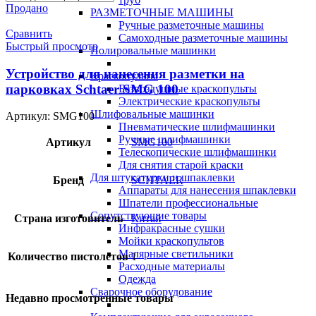
Продано
РАЗМЕТОЧНЫЕ МАШИНЫ
Ручные разметочные машины
Сравнить
Самоходные разметочные машины
Быстрый просмотр
Полировальные машинки
Устройство для нанесения разметки на
Краскопульты
парковках Schtaer SMG 100
Безвоздушные краскопульты
Электрические краскопульты
Шлифовальные машинки
Артикул:
SMG100
Пневматические шлифмашинки
Ручные шлифмашинки
Артикул
SMG100
Телескопические шлифмашинки
Для снятия старой краски
Для штукатурки и шпаклевки
Бренд
SCHTAER
Аппараты для нанесения шпаклевки
Шпатели профессиональные
Сопутствующие товары
Страна изготовитель
Китай
Инфракрасные сушки
Мойки краскопультов
Малярные светильники
Количество пистолетов
1
Расходные материалы
Одежда
Сварочное оборудование
Недавно просмотренные товары