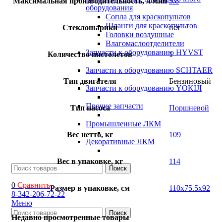
Максимальная производительность, л/мин
3.8
оборудования
Сопла для краскопультов
Шланги для краскопультов
Стеклошарики
нет
Головки воздушные
Влагомаслоотделители
Запчасти к оборудованию HYVST
Количество пистолетов
1
Запчасти к оборудованию SCHTAER
Тип двигателя
Бензиновый
Запчасти к оборудованию YOKIJI
Прочие запчасти
Тип насоса
Поршневой
Промышленные ЛКМ
Вес нетто, кг
109
Декоративные ЛКМ
Вес в упаковке, кг
114
Поиск
0
Сравнить
Размер в упаковке, см
110х75.5х92
8-342-206-72-22
Меню
Поиск
Недавно просмотренные товары