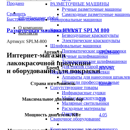
Продано
РАЗМЕТОЧНЫЕ МАШИНЫ
Ручные разметочные машины
Сравнить
Самоходные разметочные машин
Info@lagrange.global
Быстрый просмотр
Полировальные машинки
О компании
Разметочная машина HYVST SPLM 800
Краскопульты
Контакты
Безвоздушные краскопульты
Электрические краскопульты
Артикул:
SPLM-800
Шлифовальные машинки
Пневматические шлифмашинки
Артикул
SPLM-800
Интернет-магазин
Ручные шлифмашинки
Телескопические шлифмашинки
лакокрасочной продукции
Для снятия старой краски
Бренд
HYVST
и оборудования для покраски
Для штукатурки и шпаклевки
Аппараты для нанесения шпакле
Шпатели профессиональные
Страна изготовитель
Китай
Сопутствующие товары
Инфракрасные сушки
Мойки краскопультов
Максимальное давление, бар
210
Малярные светильники
Расходные материалы
Одежда
Мощность двигателя, КВт
4.05
Сварочное оборудование
Комплектующие для окрасочного