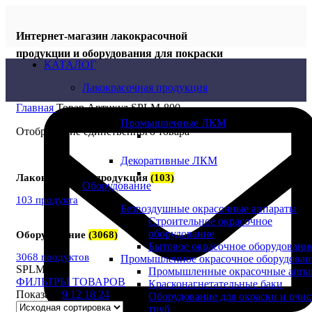
Интернет-магазин лакокрасочной
продукции и оборудования для покраски
КАТАЛОГ
Лакокрасочная продукция
Главная
Товар Артикул
SPLM-800
Промышленные ЛКМ
Отображение единственного товара
Декоративные ЛКМ
Лакокрасочная продукция
(103)
Оборудование
103 продукта
Безвоздушные окрасочные аппараты
Строительное окрасочное
оборудование
Оборудование
(3068)
Бытовое окрасочное оборудовани
3068 продуктов
Промышленное окрасочное оборудован
SPLM-800
Промышленные окрасочные аппа
ФИЛЬТРЫ ТОВАРОВ
Красконагнетательные баки
Показать
9
12
18
24
Оборудование для окраски и очи
труб