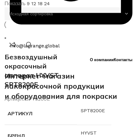
Показать
9
12
18
24
Info@lagrange.global
Безвоздушный
О компании
Контакты
окрасочный
аппарат HYVST
Интернет-магазин
SPT8200E
лакокрасочной продукции
и оборудования для покраски
Артикул:
SPT8200E
SPT8200E
АРТИКУЛ
HYVST
БРЕНД