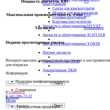
Мощность двигателя, КВт
5.5
оборудования
Сопла для краскопультов
Шланги для краскопультов
Максимальная производительность, л/мин
13.6
Головки воздушные
Влагомаслоотделители
Запчасти к оборудованию HYVST
Тип насоса
Поршневой
Запчасти к оборудованию SCHTAER
Недавно просмотренные товары
Запчасти к оборудованию YOKIJI
Прочие запчасти
Интернет-магазин лакокрасочной продукции и инструменто
Промышленные ЛКМ
для покраски
Декоративные ЛКМ
Информация
Политика конфиденциальности
Поиск
О компании
0
Сравнить
8-342-206-72-22
Каталог
Меню
Поиск
Лакокрасочная продукция