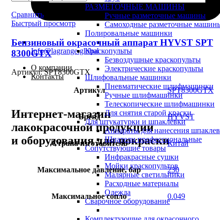
РАЗМЕТОЧНЫЕ МАШИНЫ
Сравнить
Ручные разметочные машины
Быстрый просмотр
Самоходные разметочные машин
Полировальные машинки
Бензиновый окрасочный аппарат HYVST SPT
Info@lagrange.global
Краскопульты
8300GTX
Безвоздушные краскопульты
О компании
Электрические краскопульты
Артикул:
SPT8300GTX
Контакты
Шлифовальные машинки
Пневматические шлифмашинки
Артикул
SPT8300GTX
Ручные шлифмашинки
Телескопические шлифмашинки
Интернет-магазин
Для снятия старой краски
Бренд
HYVST
Для штукатурки и шпаклевки
лакокрасочной продукции
Аппараты для нанесения шпакле
и оборудования для покраски
Шпатели профессиональные
Страна изготовитель
Китай
Сопутствующие товары
Инфракрасные сушки
Мойки краскопультов
Максимальное давление, бар
230
Малярные светильники
Расходные материалы
Одежда
Максимальное сопло
0.049
Сварочное оборудование
Комплектующие для окрасочного