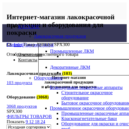
Интернет-магазин лакокрасочной
продукции и оборудования для
КАТАЛОГ
покраски
Лакокрасочная продукция
Главная
Товар Артикул
SPX300
Info@lagrange.global
Промышленные ЛКМ
Отображение единственного товара
О компании
Контакты
Декоративные ЛКМ
Лакокрасочная продукция
(103)
Оборудование
Интернет-магазин
лакокрасочной продукции
103 продукта
и оборудования для покраски
Безвоздушные окрасочные аппараты
Строительное окрасочное
Оборудование
(3068)
оборудование
Бытовое окрасочное оборудовани
3068 продуктов
Промышленное окрасочное оборудован
SPX300
Промышленные окрасочные аппа
ФИЛЬТРЫ ТОВАРОВ
Красконагнетательные баки
Показать
9
12
18
24
Оборудование для окраски и очи
труб