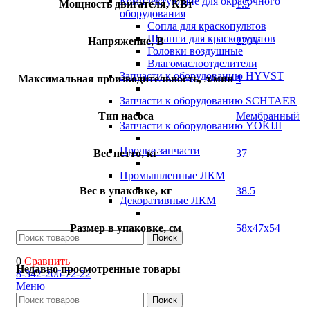
Комплектующие для окрасочного
Мощность двигателя, КВт
1.5
оборудования
Сопла для краскопультов
Шланги для краскопультов
Напряжение, В
220V
Головки воздушные
Влагомаслоотделители
Запчасти к оборудованию HYVST
Максимальная производительность, л/мин
4
Запчасти к оборудованию SCHTAER
Тип насоса
Мембранный
Запчасти к оборудованию YOKIJI
Прочие запчасти
Вес нетто, кг
37
Промышленные ЛКМ
Вес в упаковке, кг
38.5
Декоративные ЛКМ
Размер в упаковке, см
58х47х54
Поиск
0
Сравнить
Недавно просмотренные товары
8-342-206-72-22
Меню
Поиск