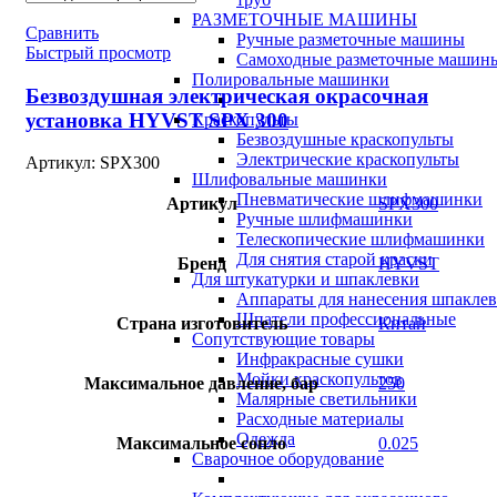
РАЗМЕТОЧНЫЕ МАШИНЫ
Сравнить
Ручные разметочные машины
Быстрый просмотр
Самоходные разметочные машин
Полировальные машинки
Безвоздушная электрическая окрасочная
установка HYVST SPX 300
Краскопульты
Безвоздушные краскопульты
Электрические краскопульты
Артикул:
SPX300
Шлифовальные машинки
Пневматические шлифмашинки
Артикул
SPX300
Ручные шлифмашинки
Телескопические шлифмашинки
Для снятия старой краски
Бренд
HYVST
Для штукатурки и шпаклевки
Аппараты для нанесения шпакле
Шпатели профессиональные
Страна изготовитель
Китай
Сопутствующие товары
Инфракрасные сушки
Мойки краскопультов
Максимальное давление, бар
250
Малярные светильники
Расходные материалы
Одежда
Максимальное сопло
0.025
Сварочное оборудование