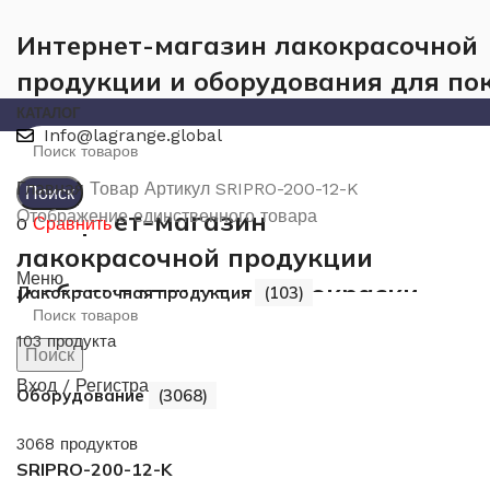
Интернет-магазин лакокрасочной
продукции и оборудования для по
КАТАЛОГ
Info@lagrange.global
Главная
Товар Артикул
SRIPRO-200-12-K
Поиск
Интернет-магазин
Отображение единственного товара
0
Сравнить
лакокрасочной продукции
Меню
и оборудования для покраски
Лакокрасочная продукция
(103)
103 продукта
Поиск
Вход / Регистрация
Оборудование
(3068)
3068 продуктов
SRIPRO-200-12-K