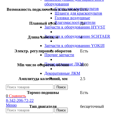
оборудования
Сопла для краскопультов
Возможность подключения к пылесосу
Есть
Шланги для краскопультов
Головки воздушные
Влагомаслоотделители
Плавный пуск
Да
Запчасти к оборудованию HYVST
Запчасти к оборудованию SCHTAER
Длина кабеля, м
4
Запчасти к оборудованию YOKIJI
Электр. регулировка оборотов
Есть
Прочие запчасти
Промышленные ЛКМ
Min число оборотов, об/мин
4000
Декоративные ЛКМ
Амплитуда колебаний, мм
2.5
Поиск
Тормоз подошвы
Есть
0
Сравнить
8-342-206-72-22
Меню
Тип двигателя
бесщеточный
Поиск