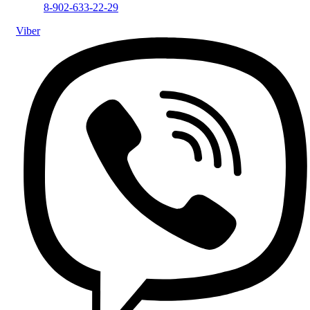
8-902-633-22-29
Viber