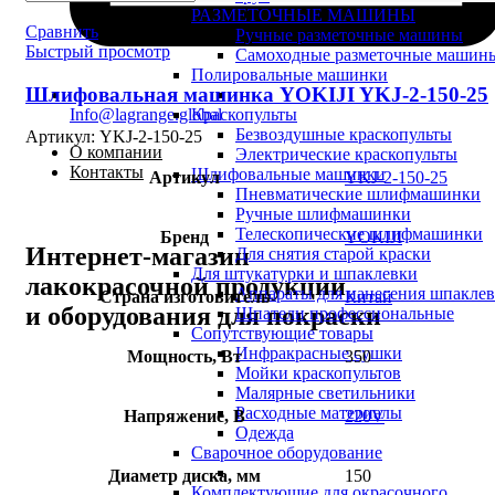
РАЗМЕТОЧНЫЕ МАШИНЫ
Сравнить
Ручные разметочные машины
Быстрый просмотр
Самоходные разметочные машин
Полировальные машинки
Шлифовальная машинка YOKIJI YKJ-2-150-25
Info@lagrange.global
Краскопульты
Безвоздушные краскопульты
Артикул:
YKJ-2-150-25
О компании
Электрические краскопульты
Контакты
Шлифовальные машинки
Артикул
YKJ-2-150-25
Пневматические шлифмашинки
Ручные шлифмашинки
Телескопические шлифмашинки
Бренд
YOKIJI
Интернет-магазин
Для снятия старой краски
Для штукатурки и шпаклевки
лакокрасочной продукции
Аппараты для нанесения шпакле
Страна изготовитель
Китай
и оборудования для покраски
Шпатели профессиональные
Сопутствующие товары
Инфракрасные сушки
Мощность, Вт
350
Мойки краскопультов
Малярные светильники
Расходные материалы
Напряжение, В
220V
Одежда
Сварочное оборудование
Диаметр диска, мм
150
Комплектующие для окрасочного