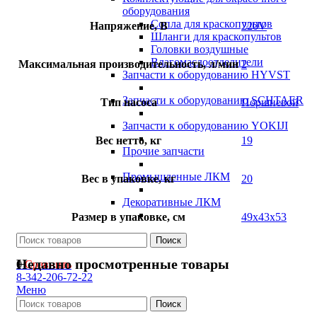
оборудования
Сопла для краскопультов
Напряжение, В
220V
Шланги для краскопультов
Головки воздушные
Влагомаслоотделители
Максимальная производительность, л/мин
2
Запчасти к оборудованию HYVST
Запчасти к оборудованию SCHTAER
Тип насоса
Поршневой
Запчасти к оборудованию YOKIJI
Вес нетто, кг
19
Прочие запчасти
Промышленные ЛКМ
Вес в упаковке, кг
20
Декоративные ЛКМ
Размер в упаковке, см
49x43x53
Поиск
Недавно просмотренные товары
0
Сравнить
8-342-206-72-22
Меню
Поиск