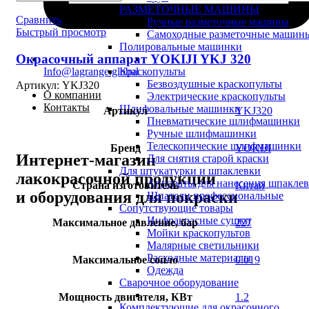
РАЗМЕТОЧНЫЕ МАШИНЫ
Сравнить
Ручные разметочные машины
Быстрый просмотр
Самоходные разметочные машин
Полировальные машинки
Окрасочный аппарат YOKIJI YKJ 320
Info@lagrange.global
Краскопульты
Безвоздушные краскопульты
Артикул:
YKJ320
О компании
Электрические краскопульты
Контакты
Шлифовальные машинки
Артикул
YKJ320
Пневматические шлифмашинки
Ручные шлифмашинки
Телескопические шлифмашинки
Бренд
YOKIJI
Интернет-магазин
Для снятия старой краски
Для штукатурки и шпаклевки
лакокрасочной продукции
Аппараты для нанесения шпакле
Страна изготовитель
Китай
и оборудования для покраски
Шпатели профессиональные
Сопутствующие товары
Инфракрасные сушки
Максимальное давление, бар
227
Мойки краскопультов
Малярные светильники
Расходные материалы
Максимальное сопло
0.019
Одежда
Сварочное оборудование
Мощность двигателя, КВт
1.2
Комплектующие для окрасочного