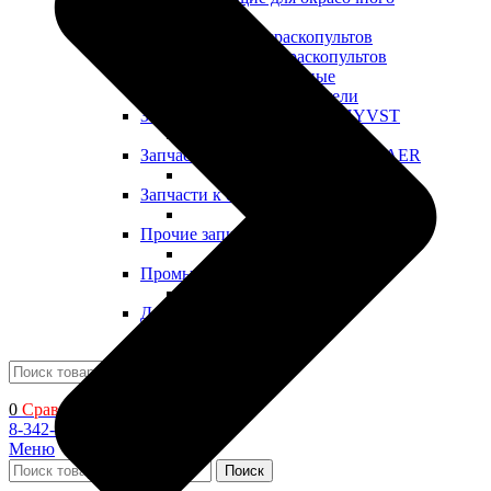
оборудования
Сопла для краскопультов
Шланги для краскопультов
Головки воздушные
Влагомаслоотделители
Запчасти к оборудованию HYVST
Запчасти к оборудованию SCHTAER
Запчасти к оборудованию YOKIJI
Прочие запчасти
Промышленные ЛКМ
Декоративные ЛКМ
Поиск
0
Сравнить
8-342-206-72-22
Меню
Поиск