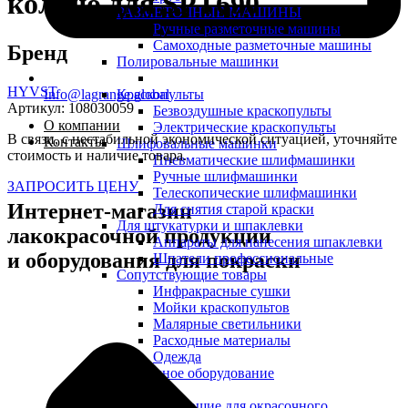
кольцо для SPT690
РАЗМЕТОЧНЫЕ МАШИНЫ
Ручные разметочные машины
Самоходные разметочные машины
Бренд
Полировальные машинки
HYVST
Info@lagrange.global
Краскопульты
Артикул:
108030059
Безвоздушные краскопульты
О компании
Электрические краскопульты
В связи, с нестабильной экономической ситуацией, уточняйте
Контакты
Шлифовальные машинки
стоимость и наличие товара.
Пневматические шлифмашинки
Ручные шлифмашинки
ЗАПРОСИТЬ ЦЕНУ
Телескопические шлифмашинки
Интернет-магазин
Для снятия старой краски
Для штукатурки и шпаклевки
лакокрасочной продукции
Аппараты для нанесения шпаклевки
и оборудования для покраски
Шпатели профессиональные
Сопутствующие товары
Инфракрасные сушки
Мойки краскопультов
Малярные светильники
Расходные материалы
Одежда
Сварочное оборудование
Комплектующие для окрасочного